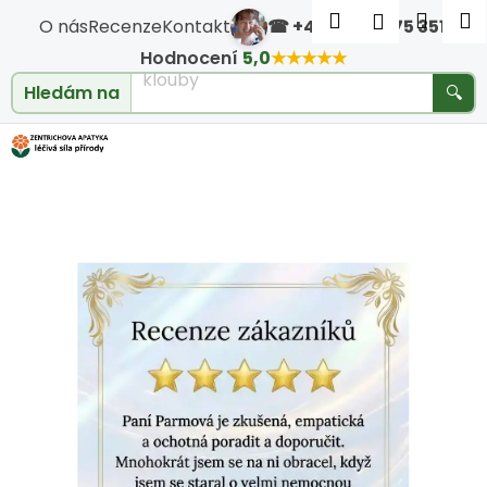
Košík
Přejít na obsah
Hledat
Nákup
M
Přihlášen
O nás
Recenze
Kontakt
☎ +420 604 475 351
·
Zpět
Zpět
klouby
Hodnocení
5,0
★★★★★
Hledám na
🔍
C
o
p
o
t
ř
e
b