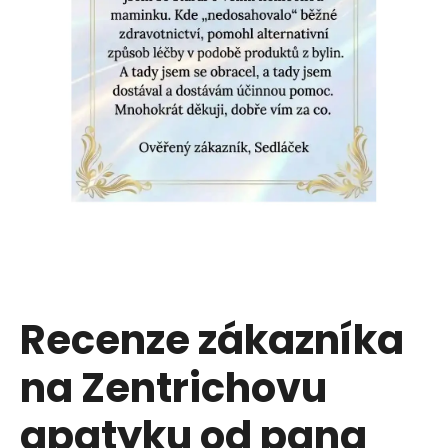
u
j
e
t
e
n
a
j
í
Recenze zákazníka
t
na Zentrichovu
?
apatyku od pana