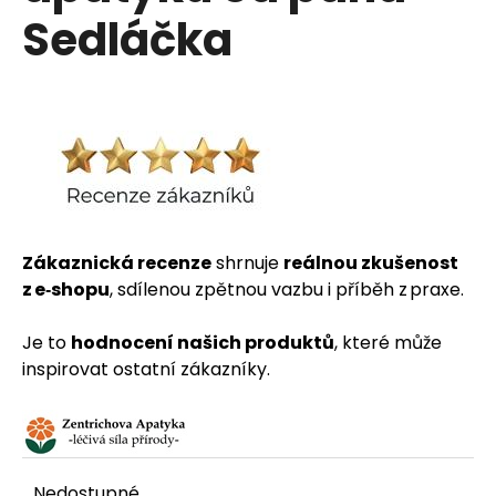
Sedláčka
HLEDAT
D
o
Zákaznická recenze
shrnuje
reálnou zkušenost
p
z e‑shopu
, sdílenou zpětnou vazbu i příběh z praxe.
o
Je to
hodnocení našich produktů
, které může
r
inspirovat ostatní zákazníky.
u
č
u
Nedostupné