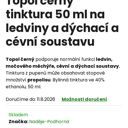
Topol černý
tinktura 50 ml na
ledviny a dýchací a
HLEDAT
cévní soustavu
D
Topol černý
podporuje normální funkci
ledvin,
o
močového měchýře, cévní a dýchací soustavy.
p
Tinktura z pupenů může obsahovat stopové
množství
propolisu
. Bylinná tinktura ve 40%
o
ethanolu, 50 ml.
r
Doručíme do:
11.8.2026
Možnosti doručení
u
č
Skladem
Značka:
Naděje-Podhorná
u