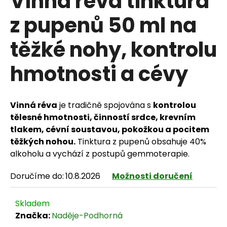
Vinná réva tinktura
z pupenů 50 ml na
těžké nohy, kontrolu
HLEDAT
hmotnosti a cévy
D
Vinná réva
je tradičně spojována s
kontrolou
o
tělesné hmotnosti, činností srdce, krevním
p
tlakem, cévní soustavou, pokožkou a pocitem
těžkých nohou.
Tinktura z pupenů obsahuje 40%
o
alkoholu a vychází z postupů gemmoterapie.
r
Doručíme do:
10.8.2026
Možnosti doručení
u
č
Skladem
Značka:
Naděje-Podhorná
u