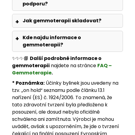
podporu?
Jak gemmoterapii skladovat?
Kde najdu informace o
gemmoterapii?
✨✨✨📘
Další podrobné informace o
gemmoterapii
najdete na stránce
FAQ –
Gemmoterapie
.
* Poznámka:
Účinky bylinek jsou uvedeny na
tzv. „on hold“ seznamu podle článku 13.1
nařízení (ES) č. 1924/2006. To znamená, že
tato zdravotní tvrzení byla předložena k
posouzení, ale dosud nebyla oficiálně
schválena ani zamítnuta. Výrobci je mohou
uvádět, avšak s upozorněním, že jde o tvrzení
čekající na finální posouzení Evropským