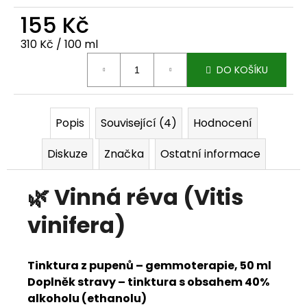
j
155 Kč
e
Měrná cena:
310 Kč / 100 ml
m
DO KOŠÍKU
e
Popis
Související (4)
Hodnocení
Diskuze
Značka
Ostatní informace
🌿
Vinná réva (Vitis
vinifera)
Tinktura z pupenů – gemmoterapie, 50 ml
Doplněk stravy – tinktura s obsahem 40%
alkoholu (ethanolu)