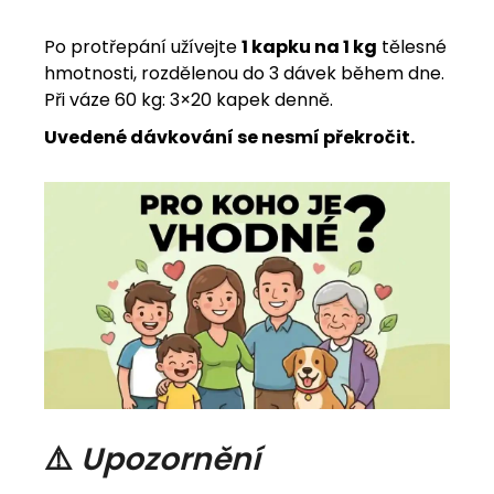
Po protřepání užívejte
1 kapku na 1 kg
tělesné
hmotnosti, rozdělenou do 3 dávek během dne.
Při váze 60 kg: 3×20 kapek denně.
Uvedené dávkování se nesmí překročit.
⚠️
Upozornění