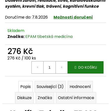
Duševní zdraví, relaxace, stres, kardiovaskulární
systém, krevní tlak, trávení, kognitivní funkce
Doručíme do:
7.8.2026
Možnosti doručení
HLEDAT
Skladem
Značka:
EPAM tibetská medicína
D
276 Kč
o
Měrná cena:
276 Kč / 100 ks
p
DO KOŠÍKU
o
r
Popis
Související (3)
Hodnocení
u
Diskuze
Značka
Ostatní informace
č
u