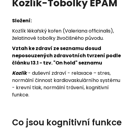
Kozlík-Tobolky EPAM
j
e
Složení:
m
Kozlík lékařský kořen (Valeriana officinalis),
želatinové tobolky živočišného původu.
e
Vztah ke zdraví ze seznamu dosud
neposouzených zdravotních tvrzení podle
článku 13.1 - tzv. "On hold" seznamu
Kozlík
- duševní zdraví - relaxace – stres,
normální činnost kardiovaskulárního systému
- krevní tlak, normální trávení, kognitivní
funkce.
Co jsou kognitivní funkce