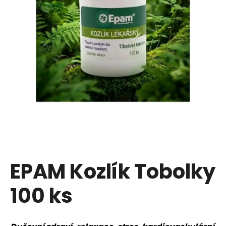
u
j
e
t
e
n
a
j
í
EPAM Kozlík Tobolky
t
100 ks
?