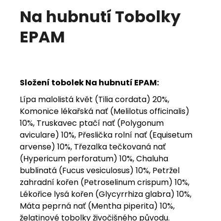
Na hubnutí Tobolky
j
e
EPAM
m
e
Složení tobolek Na hubnutí
EPAM:
Lípa malolistá květ (Tilia cordata) 20%,
Komonice lékařská nať (Melilotus officinalis)
10%, Truskavec ptačí nať (Polygonum
aviculare) 10%, Přeslička rolní nať (Equisetum
arvense) 10%, Třezalka tečkovaná nať
(Hypericum perforatum) 10%, Chaluha
bublinatá (Fucus vesiculosus) 10%, Petržel
zahradní kořen (Petroselinum crispum) 10%,
Lékořice lysá kořen (Glycyrrhiza glabra) 10%,
Máta peprná nať (Mentha piperita) 10%,
želatinové tobolky živočišného původu.