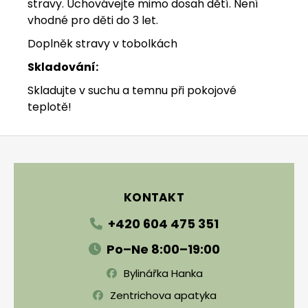
stravy. Uchovávejte mimo dosah dětí. Není
vhodné pro děti do 3 let.
Doplněk stravy v tobolkách
Skladování:
Skladujte v suchu a temnu při pokojové
teplotě!
Zápatí
KONTAKT
+420 604 475 351
Po–Ne 8:00–19:00
Bylinářka Hanka
Zentrichova apatyka