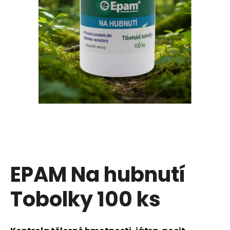
u
j
e
t
e
n
a
j
í
EPAM Na hubnutí
t
Tobolky 100 ks
?