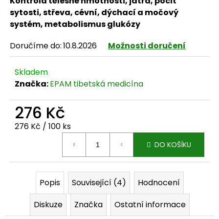
Kontrola tělesné hmotnosti, játra, pocit
sytosti, střeva, cévní, dýchací a močový
systém, metabolismus glukózy
HLEDAT
Doručíme do:
10.8.2026
Možnosti doručení
Skladem
Značka:
EPAM tibetská medicína
D
o
276 Kč
p
Měrná cena:
276 Kč / 100 ks
o
DO KOŠÍKU
r
u
Popis
Související (4)
Hodnocení
č
Diskuze
Značka
Ostatní informace
u