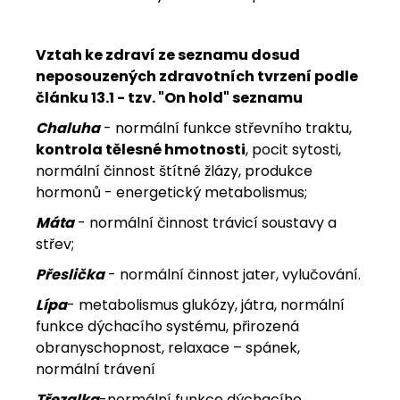
Vztah ke zdraví ze seznamu dosud
neposouzených zdravotních tvrzení podle
článku 13.1 - tzv. "On hold" seznamu
Chaluha
- normální funkce střevního traktu,
kontrola tělesné hmotnosti
, pocit sytosti,
normální činnost štítné žlázy, produkce
hormonů - energetický metabolismus;
Máta
- normální činnost trávicí soustavy a
střev;
Přeslička
- normální činnost jater, vylučování.
Lípa
- metabolismus glukózy, játra, normální
funkce dýchacího systému, přirozená
obranyschopnost, relaxace – spánek,
normální trávení
Třezalka
-normální funkce dýchacího