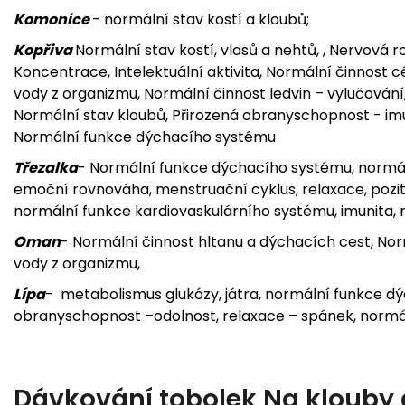
Komonice
- normální stav kostí a kloubů;
Kopřiva
Normální stav kostí, vlasů a nehtů, , Nervová
Koncentrace, Intelektuální aktivita, Normální činnost 
vody z organizmu, Normální činnost ledvin – vylučování, 
Normální stav kloubů, Přirozená obranyschopnost - imu
Normální funkce dýchacího systému
Třezalka
- Normální funkce dýchacího systému, normáln
emoční rovnováha, menstruační cyklus, relaxace, poziti
normální funkce kardiovaskulárního systému, imunita, 
Oman
- Normální činnost hltanu a dýchacích cest, Norm
vody z organizmu,
Lípa
- metabolismus glukózy, játra, normální funkce d
obranyschopnost –odolnost, relaxace – spánek, normá
Dávkování tobolek Na klouby 