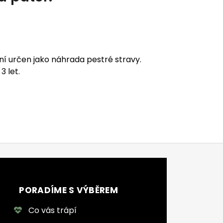
í určen jako náhrada pestré stravy.
 let.
PORADÍME S VÝBĚREM
Co vás trápí