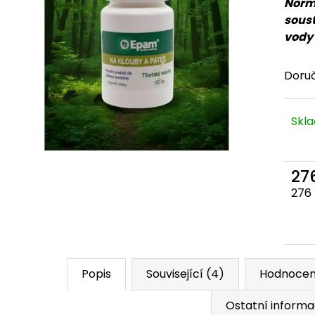
Normá
soust
vody 
Doru
Skl
27
Měr
276 
Popis
Související (4)
Hodnocen
Ostatní inform