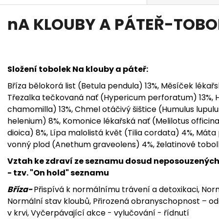
nA KLOUBY A PÁTEŘ-TOBO
Složení tobolek Na klouby a páteř:
Bříza bělokorá list (Betula pendula) 13%, Měsíček lékařsk
Třezalka tečkovaná nať (Hypericum perforatum) 13%, 
chamomilla) 13%, Chmel otáčivý šištice (Humulus lupulu
helenium) 8%, Komonice lékařská nať (Melilotus officin
dioica) 8%, Lípa malolistá květ (Tilia cordata) 4%, Mát
vonný plod (Anethum graveolens) 4%, želatinové tobol
Vztah ke zdraví ze seznamu dosud neposouzených z
- tzv. "On hold" seznamu
Bříza-
Přispívá k normálnímu trávení a detoxikaci, Nor
Normální stav kloubů, Přirozená obranyschopnost – odo
v krvi, Vyčerpávající akce - vylučování - řídnutí