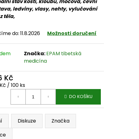
lní stav kostí, kloubů, močová, cévní
ava, ledviny, vlasy, nehty, vylučování
z těla,
číme do:
11.8.2026
Možnosti doručení
adem
Značka:
EPAM tibetská
medicína
6 Kč
ná cena:
Kč / 100 ks
DO KOŠÍKU
í
Diskuze
Značka
ace