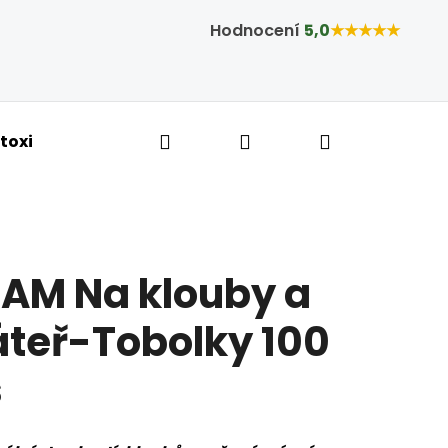
Hodnocení
5,0
★★★★★
Hledat
Přihlášení
Nákupní ko
toxikace a hubnutí
Bylinné kapky
Tobolky,
PAM Na klouby a
teř-Tobolky 100
s