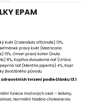
LKY EPAM
ý květ (Calendula officinalis) 13%,
Heřmánek pravý květ (Matricaria
s) 13%, Oman pravý kořen (Inula
alis) 8%, Kopřiva dvoudomá nať (Urtica
a peprná nať (Mentha piperita) 4%, Kopr
ky živočišného původu.
dravotních tvrzení podle článku 13.1
mální funkce močových cest – ledviny,
lnost, Normální hladina cholesterolu