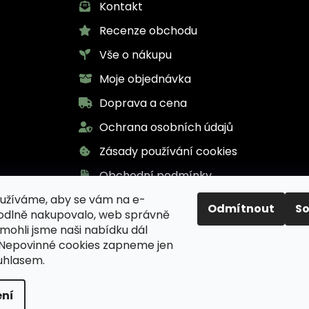
Kontakt
Recenze obchodu
Vše o nákupu
Moje objednávka
Doprava a cena
Ochrana osobních údajů
Zásady používání cookies
Obchodní podmínky
užíváme, aby se vám na e-
Odmítnout
S
odlně nakupovalo, web správně
 mohli jsme naši nabídku dál
 Nepovinné cookies zapneme jen
uhlasem.
inář Karel pro zdraví
. Všechna práva vyhrazena.
Uprav
ní