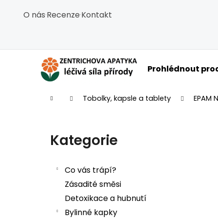
Košík
Přejít na obsah
O nás
·
Recenze
·
Kontakt
Zpět
Zpět
do
do
obchodu
obchodu
C
Prohlédnout pro
Domů
Tobolky, kapsle a tablety
EPAM N
Postranní panel
Kategorie
Přeskočit kategorie
Co vás trápí?
Zásadité směsi
Detoxikace a hubnutí
Bylinné kapky