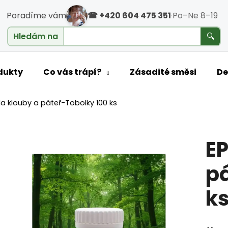
Poradíme vám
☎ +420 604 475 351
·
Po–Ne 8–19
cholesterol
Hledám na
🔍
o potřebujete najít?
dukty
Co vás trápí?
Zásadité směsi
De
a klouby a páteř-Tobolky 100 ks
HLEDAT
E
Doporučujeme
pá
k