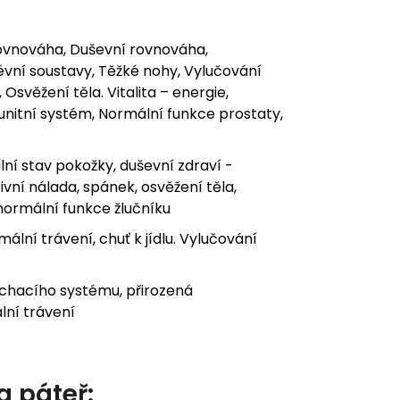
 rovnováha, Duševní rovnováha,
cévní soustavy, Těžké nohy, Vylučování
Osvěžení těla. Vitalita – energie,
nitní systém, Normální funkce prostaty,
í stav pokožky, duševní zdraví -
vní nálada, spánek, osvěžení těla,
normální funkce žlučníku
ální trávení, chuť k jídlu. Vylučování
ýchacího systému, přirozená
lní trávení
a páteř: