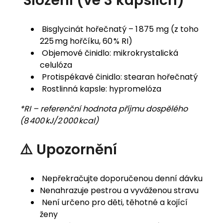
Složení (ve 3 kapslích)
Bisglycinát hořečnatý – 1 875 mg (z toho
225 mg hořčíku, 60 % RI)
Objemové činidlo: mikrokrystalická
celulóza
Protispékavé činidlo: stearan hořečnatý
Rostlinná kapsle: hypromelóza
*RI – referenční hodnota příjmu dospělého
(8 400 kJ/2 000 kcal)
⚠️ Upozornění
Nepřekračujte doporučenou denní dávku
Nenahrazuje pestrou a vyváženou stravu
Není určeno pro děti, těhotné a kojící
ženy