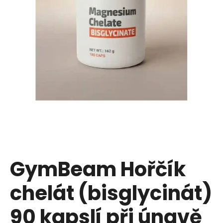
u
j
e
t
e
n
a
j
í
GymBeam Hořčík
t
chelát (bisglycinát)
?
90 kapslí při únavě