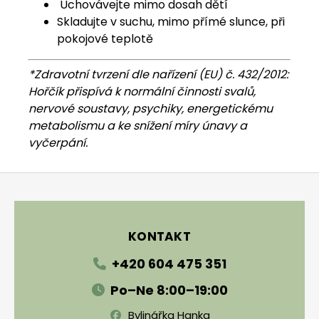
Uchovávejte mimo dosah dětí
Skladujte v suchu, mimo přímé slunce, při
pokojové teplotě
*Zdravotní tvrzení dle nařízení (EU) č. 432/2012:
Hořčík přispívá k normální činnosti svalů,
nervové soustavy, psychiky, energetickému
metabolismu a ke snížení míry únavy a
vyčerpání.
Zápatí
KONTAKT
+420 604 475 351
Po–Ne 8:00–19:00
Bylinářka Hanka