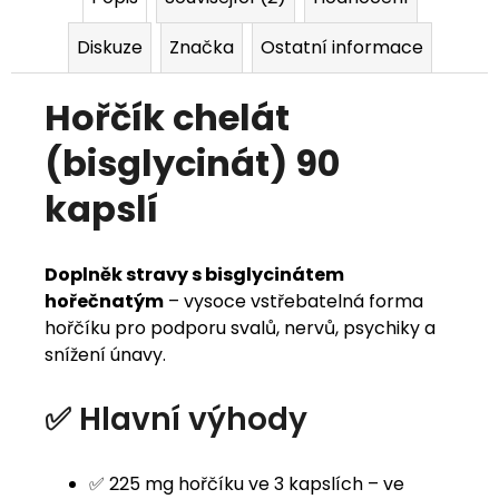
j
Diskuze
Značka
Ostatní informace
e
Hořčík chelát
m
e
(bisglycinát) 90
kapslí
Doplněk stravy s bisglycinátem
hořečnatým
– vysoce vstřebatelná forma
hořčíku pro podporu svalů, nervů, psychiky a
snížení únavy.
✅ Hlavní výhody
✅ 225 mg hořčíku ve 3 kapslích – ve