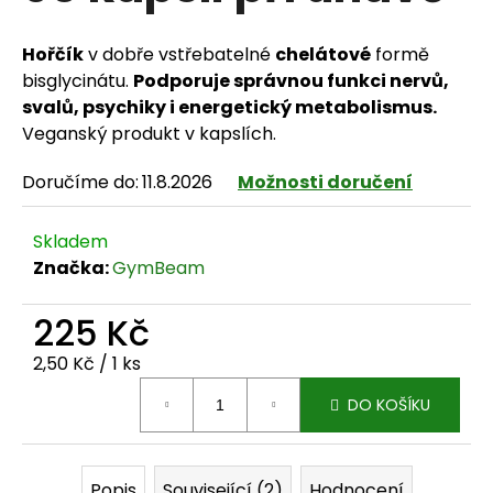
Hořčík
v dobře vstřebatelné
chelátové
formě
bisglycinátu.
Podporuje správnou funkci nervů,
HLEDAT
svalů, psychiky i energetický metabolismus.
Veganský produkt v kapslích.
Doručíme do:
11.8.2026
Možnosti doručení
D
o
Skladem
Značka:
GymBeam
p
o
225 Kč
r
Měrná cena:
2,50 Kč / 1 ks
u
DO KOŠÍKU
č
u
Popis
Související (2)
Hodnocení