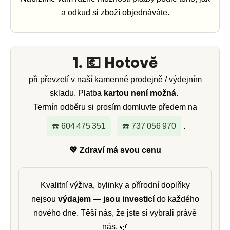
u
a odkud si zboží objednáváte.
j
e
1.
💶
Hotově
t
e
při převzetí v naší kamenné prodejně / výdejním
skladu. Platba
kartou není možná
.
n
Termín odběru si prosím domluvte předem na
a
☎️ 604 475 351
☎️ 737 056 970
.
j
💚 Zdraví má svou cenu
í
t
Kvalitní výživa, bylinky a přírodní doplňky
nejsou
výdajem — jsou investicí
do každého
?
nového dne. Těší nás, že jste si vybrali právě
nás. 🌿