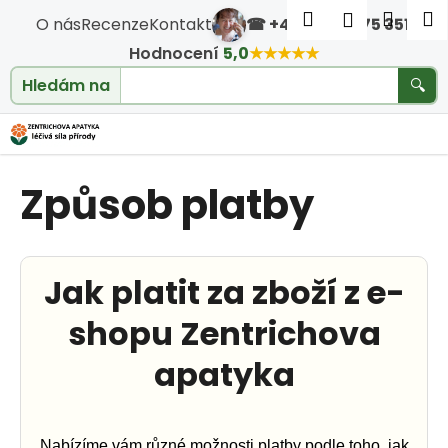
Košík
Přejít na obsah
Hledat
Nákup
M
Přihlášen
O nás
Recenze
Kontakt
☎ +420 604 475 351
·
Zpět
Zpět
Hodnocení
5,0
★★★★★
klouby
Hledám na
🔍
C
o
Způsob platby
p
o
t
Jak platit za zboží z e-
ř
shopu Zentrichova
e
apatyka
b
Nabízíme vám různé možnosti platby podle toho, jak