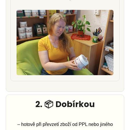
HLEDAT
D
o
p
o
r
2.
📦
Dobírkou
u
č
– hotově při převzetí zboží od PPL nebo jiného
u