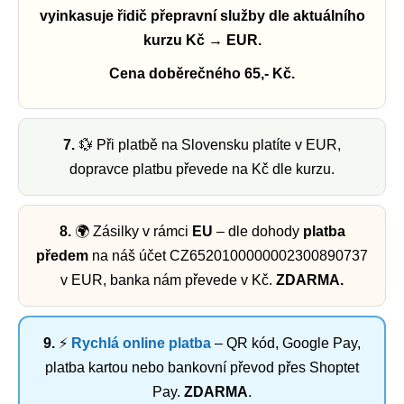
vyinkasuje řidič přepravní služby dle aktuálního
kurzu Kč → EUR.
Cena doběrečného 65,- Kč.
7.
💱 Při platbě na Slovensku platíte v EUR,
dopravce platbu převede na Kč dle kurzu.
8.
🌍 Zásilky v rámci
EU
– dle dohody
platba
předem
na náš účet CZ6520100000002300890737
v EUR, banka nám převede v Kč.
ZDARMA.
9.
⚡
Rychlá online platba
– QR kód, Google Pay,
platba kartou nebo bankovní převod přes Shoptet
Pay.
ZDARMA
.