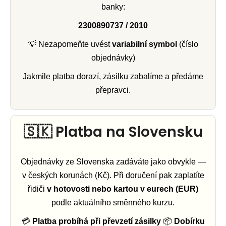
banky:
2300890737 / 2010
💡 Nezapomeňte uvést
variabilní symbol
(číslo
objednávky)
Jakmile platba dorazí, zásilku zabalíme a předáme
přepravci.
🇸🇰 Platba na Slovensku
Objednávky ze Slovenska zadáváte jako obvykle —
v českých korunách (Kč). Při doručení pak zaplatíte
řidiči
v hotovosti nebo kartou v eurech (EUR)
podle aktuálního směnného kurzu.
💳
Platba probíhá při převzetí zásilky
📦
Dobírku