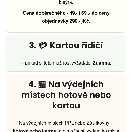
kurýra.
j
Cena doběrečného - 49,- ( 69 ,- do ceny
e
objednávky 299,- )Kč.
m
e
3.
💳
Kartou řidiči
– pokud si tuto možnost vyžádáte.
Zdarma
.
4.
🏪 Na výdejních
místech hotově nebo
kartou
Na výdejních místech PPL nebo Zásilkovny –
hotově nebo kartou
, dle možností výdejního místa