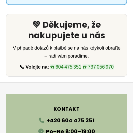
💚 Děkujeme, že
nakupujete u nás
V případě dotazů k platbě se na nás kdykoli obraťte
– rádi vám poradíme.
📞 Volejte na:
☎️ 604 475 351
☎️ 737 056 970
Zápatí
KONTAKT
+420 604 475 351
Po–Ne 8:00–19:00