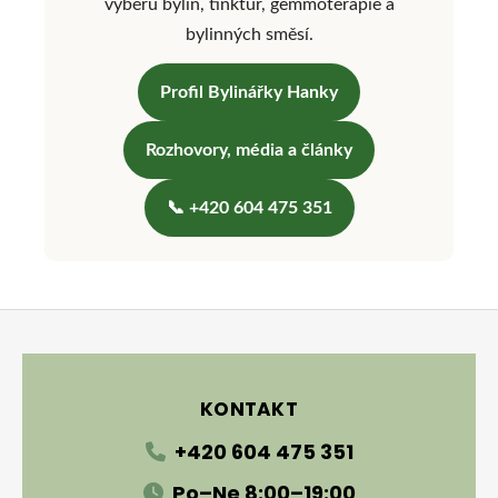
výběru bylin, tinktur, gemmoterapie a
bylinných směsí.
Profil Bylinářky Hanky
Rozhovory, média a články
📞 +420 604 475 351
Zápatí
KONTAKT
+420 604 475 351
Po–Ne 8:00–19:00