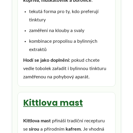
kopřiva, muškátovník a borovice
.
tekutá forma pro ty, kdo preferují
tinktury
zaměření na klouby a svaly
kombinace propolisu a bylinných
extraktů
Hodí se jako doplnění:
pokud chcete
vedle tobolek zařadit i bylinnou tinkturu
zaměřenou na pohybový aparát.
Kittlova mast
Kittlova mast
přináší tradiční recepturu
se
sírou
a přírodním
kafrem
. Je vhodná