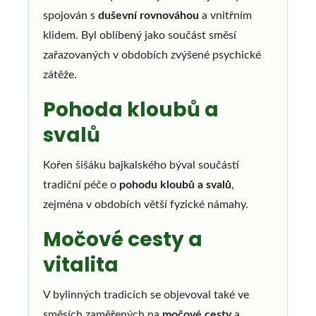
spojován s
duševní rovnováhou
a vnitřním
klidem. Byl oblíbený jako součást směsí
zařazovaných v obdobích zvýšené psychické
zátěže.
Pohoda kloubů a
svalů
Kořen šišáku bajkalského býval součástí
tradiční péče o
pohodu kloubů a svalů
,
zejména v obdobích větší fyzické námahy.
Močové cesty a
vitalita
V bylinných tradicích se objevoval také ve
směsích zaměřených na
močové cesty
a