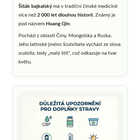
Šišák bajkalský
má v tradiční čínské medicíně
více než
2 000 let dlouhou historii
. Známý je
pod názvem
Huang Qin
.
Pochází z oblastí Číny, Mongolska a Ruska.
Jeho latinské jméno
Scutellaria
vychází ze slova
scutella
, tedy „malý štít“, což odkazuje na tvar
květu.