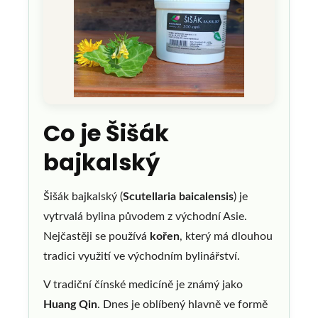
Co je Šišák
bajkalský
Šišák bajkalský (
Scutellaria baicalensis
) je
vytrvalá bylina původem z východní Asie.
Nejčastěji se používá
kořen
, který má dlouhou
tradici využití ve východním bylinářství.
V tradiční čínské medicíně je známý jako
Huang Qin
. Dnes je oblíbený hlavně ve formě