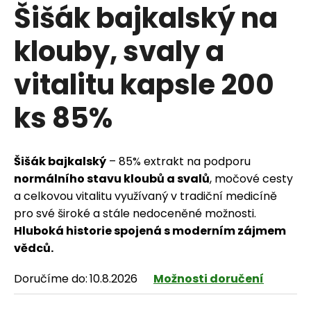
Šišák bajkalský na
klouby, svaly a
HLEDAT
vitalitu kapsle 200
ks 85%
D
o
Šišák bajkalský
– 85% extrakt na podporu
p
normálního stavu kloubů a svalů
, močové cesty
a celkovou vitalitu využívaný v tradiční medicíně
o
pro své široké a stále nedoceněné možnosti.
r
Hluboká historie spojená s moderním zájmem
vědců.
u
č
Doručíme do:
10.8.2026
Možnosti doručení
u