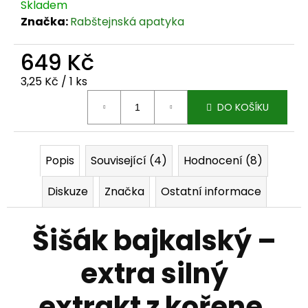
Skladem
j
Značka:
Rabštejnská apatyka
e
649 Kč
m
Měrná cena:
3,25 Kč / 1 ks
e
DO KOŠÍKU
Popis
Související (4)
Hodnocení (8)
Diskuze
Značka
Ostatní informace
Šišák bajkalský –
extra silný
extrakt z kořene,