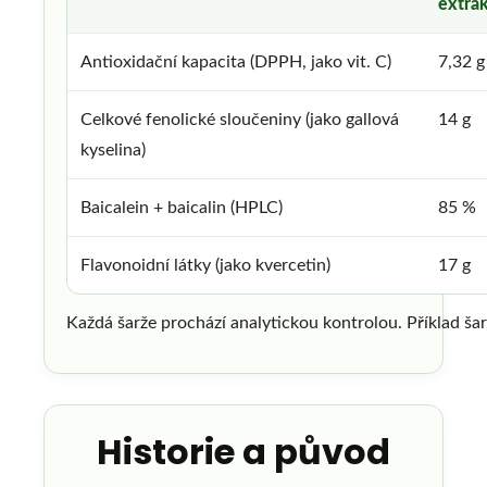
extra
Antioxidační kapacita (DPPH, jako vit. C)
7,32 g
Celkové fenolické sloučeniny (jako gallová
14 g
kyselina)
Baicalein + baicalin (HPLC)
85 %
Flavonoidní látky (jako kvercetin)
17 g
Každá šarže prochází analytickou kontrolou. Příklad ša
Historie a původ