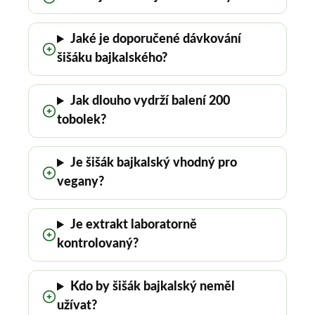
Jaké je doporučené dávkování
šišáku bajkalského?
Jak dlouho vydrží balení 200
tobolek?
Je šišák bajkalský vhodný pro
vegany?
Je extrakt laboratorně
kontrolovaný?
Kdo by šišák bajkalský neměl
užívat?