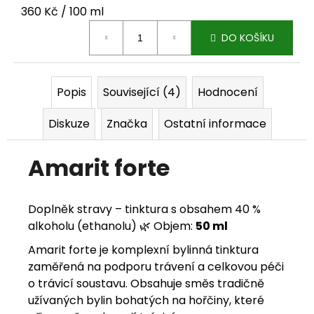
Měrná cena:
360 Kč / 100 ml
j
DO KOŠÍKU
e
m
e
Popis
Související (4)
Hodnocení
Diskuze
Značka
Ostatní informace
Amarit forte
Doplněk stravy – tinktura s obsahem 40 %
alkoholu (ethanolu) 🌿 Objem:
50 ml
Amarit forte je komplexní bylinná tinktura
zaměřená na podporu trávení a celkovou péči
o trávicí soustavu. Obsahuje směs tradičně
užívaných bylin bohatých na hořčiny, které