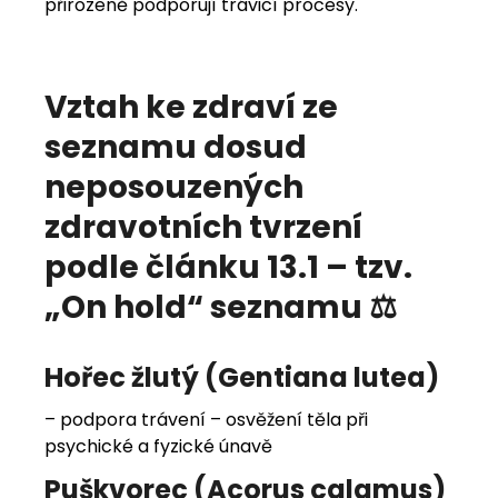
přirozeně podporují trávicí procesy.
Vztah ke zdraví ze
seznamu dosud
neposouzených
zdravotních tvrzení
podle článku 13.1 – tzv.
„On hold“ seznamu ⚖️
Hořec žlutý (Gentiana lutea)
– podpora trávení – osvěžení těla při
psychické a fyzické únavě
Puškvorec (Acorus calamus)