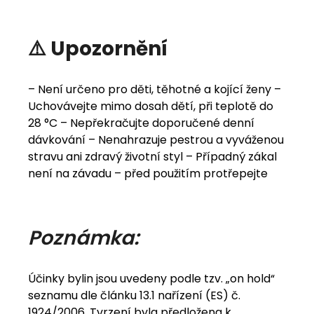
⚠️ Upozornění
– Není určeno pro děti, těhotné a kojící ženy –
Uchovávejte mimo dosah dětí, při teplotě do
28 °C – Nepřekračujte doporučené denní
dávkování – Nenahrazuje pestrou a vyváženou
stravu ani zdravý životní styl – Případný zákal
není na závadu – před použitím protřepejte
Poznámka:
Účinky bylin jsou uvedeny podle tzv. „on hold“
seznamu dle článku 13.1 nařízení (ES) č.
1924/2006. Tvrzení byla předložena k