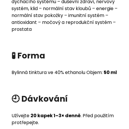
dýchacího systému – duševní zdraví, nervový
systém, klid – normální stav kloubů – energie –
normální stav pokožky – imunitní systém –
antioxidant – močový a reprodukční systém –
prostata
🧪 Forma
Bylinná tinktura ve 40% ethanolu Objem:
50 ml
🕘 Dávkování
Užívejte
20 kapek 1–3× denně
. Před použitím
protřepejte.