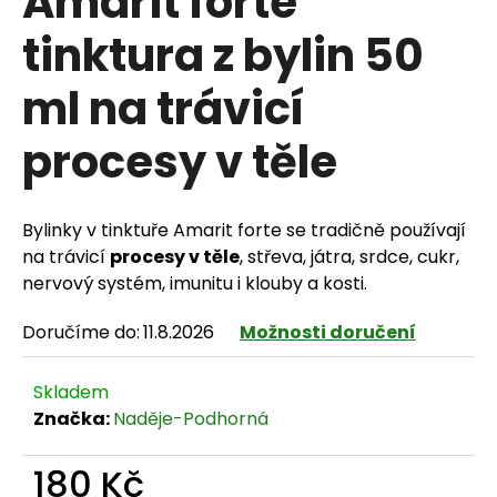
Amarit forte
tinktura z bylin 50
ml na trávicí
HLEDAT
procesy v těle
D
Bylinky v tinktuře Amarit forte se tradičně používají
o
na trávicí
procesy v těle
, střeva, játra, srdce, cukr,
p
nervový systém, imunitu i klouby a kosti.
o
Doručíme do:
11.8.2026
Možnosti doručení
r
Skladem
u
Značka:
Naděje-Podhorná
č
180 Kč
u