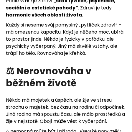
u
Podle WHO je zdraví
„stav fyzické, psychické,
sociální a estetické pohody“
. Zdraví je tedy
j
harmonie všech oblastí života
.
e
Každý si neseme svůj pomyslný „pytlíček zdraví“ –
má omezenou kapacitu. Když je něčeho moc, ubírá
t
to prostor jinde. Někdo je fyzicky v pořádku, ale
psychicky vyčerpaný. Jiný má skvělé vztahy, ale
e
trápí ho tělo. Rovnováha je křehká.
n
⚖️ Nerovnováha v
a
běžném životě
j
í
Někdo má majetek a úspěch, ale žije ve stresu,
t
strachu o majetek, bez času na rodinu či odpočinek.
Jiná rodina má spoustu času, ale málo prostředků a
?
žije v nejistotě. Obojí může vést k vyčerpání.
A nemocná může být i příroda.
Jizerské hory měly