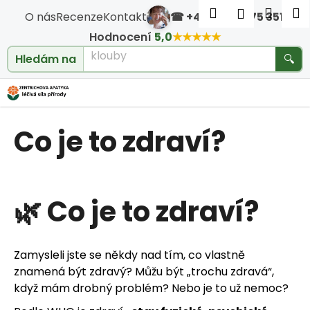
Košík
Přejít na obsah
Hledat
Nákup
M
Přihlášen
O nás
Recenze
Kontakt
☎ +420 604 475 351
·
Zpět
Zpět
Hodnocení
5,0
★★★★★
cholesterol
Hledám na
🔍
C
o
Co je to zdraví?
p
o
t
🌿 Co je to zdraví?
ř
e
Zamysleli jste se někdy nad tím, co vlastně
znamená být zdravý? Můžu být „trochu zdravá“,
b
když mám drobný problém? Nebo je to už nemoc?