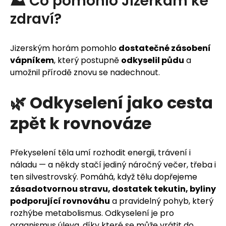
⛰️ Co pomohlo Jizerkám ke
zdraví?
Jizerským horám pomohlo
dostatečné zásobení
vápníkem
, který postupně
odkyselil půdu
a
umožnil přírodě znovu se nadechnout.
🌿 Odkyselení jako cesta
zpět k rovnováze
Překyselení těla umí rozhodit energii, trávení i
náladu — a někdy stačí jediný náročný večer, třeba i
ten silvestrovský. Pomáhá, když tělu dopřejeme
zásadotvornou stravu, dostatek tekutin, byliny
podporující rovnováhu
a pravidelný pohyb, který
rozhýbe metabolismus. Odkyselení je pro
organismus úleva, díky které se může vrátit do