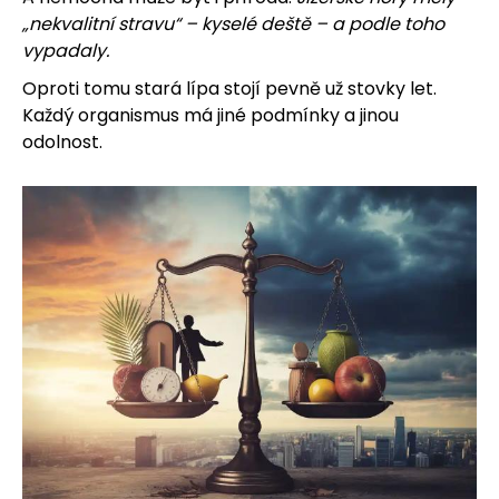
„nekvalitní stravu“ – kyselé deště – a podle toho
vypadaly.
Oproti tomu stará lípa stojí pevně už stovky let.
HLEDAT
Každý organismus má jiné podmínky a jinou
odolnost.
D
o
p
o
r
u
č
u