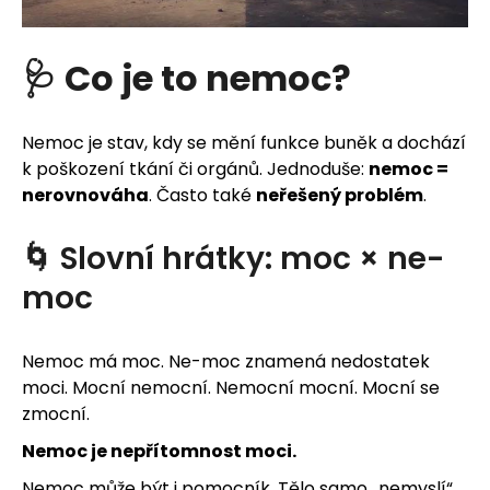
j
e
🩺 Co je to nemoc?
m
Nemoc je stav, kdy se mění funkce buněk a dochází
e
k poškození tkání či orgánů. Jednoduše:
nemoc =
nerovnováha
. Často také
neřešený problém
.
🌀 Slovní hrátky: moc × ne-
moc
Nemoc má moc. Ne-moc znamená nedostatek
moci. Mocní nemocní. Nemocní mocní. Mocní se
zmocní.
Nemoc je nepřítomnost moci.
Nemoc může být i pomocník. Tělo samo „nemyslí“,