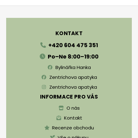
Zápatí
KONTAKT
+420 604 475 351
Po–Ne 8:00–19:00
Bylinářka Hanka
Zentrichova apatyka
Zentrichova apatyka
INFORMACE PRO VÁS
O nás
Kontakt
Recenze obchodu
Vše o nákupu