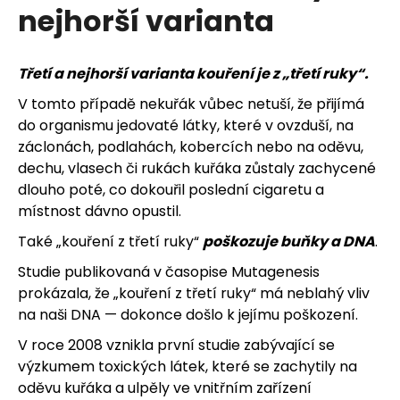
nejhorší varianta
j
e
Třetí a nejhorší varianta kouření je z „třetí ruky“.
m
V tomto případě nekuřák vůbec netuší, že přijímá
e
do organismu jedovaté látky, které v ovzduší, na
záclonách, podlahách, kobercích nebo na oděvu,
dechu, vlasech či rukách kuřáka zůstaly zachycené
dlouho poté, co dokouřil poslední cigaretu a
místnost dávno opustil.
Také „kouření z třetí ruky“
poškozuje buňky a DNA
.
Studie publikovaná v časopise Mutagenesis
prokázala, že „kouření z třetí ruky“ má neblahý vliv
na naši DNA — dokonce došlo k jejímu poškození.
V roce 2008 vznikla první studie zabývající se
výzkumem toxických látek, které se zachytily na
oděvu kuřáka a ulpěly ve vnitřním zařízení