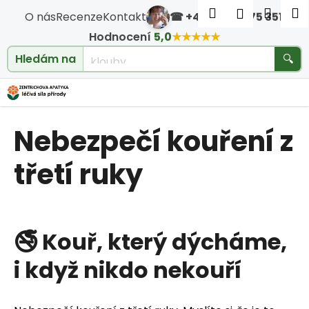
Košík
Přejít na obsah
Hledat
Nákup
M
Přihlášen
O nás
Recenze
Kontakt
☎ +420 604 475 351
·
Zpět
Zpět
Hodnocení
5,0
★★★★★
cholesterol
Hledám na
🔍
C
o
Nebezpečí kouření z
p
o
třetí ruky
t
ř
🚭 Kouř, který dýcháme,
e
i když nikdo nekouří
b