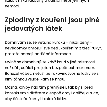
riziko vzniku rakoviny a dalších nepříjemných
nemocí.
Zplodiny z kouření jsou plné
jedovatých látek
Domnívám se, že většina kuřáků – muži i ženy –
nevědomky ohrožují své děti „kouřením z třetí ruky“,
protože nemají patřičné informace.
Mylně se domnívají, že když kouří v jiné místnosti
než děti, udělali pro jejich bezpečnost maximum.
Bohužel vůbec netuší, že rakovinotvorné látky se s
nimi táhnou všude, kam se hnou.
Možná, kdyby nad tím přemýšleli, tak by si před
kontaktem s dítětem alespoň omyli obličej a ruce,
aby částečně smyli toxické látky.