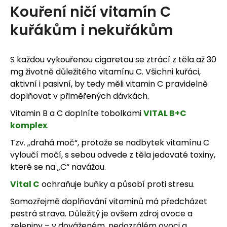
Kouření ničí vitamín C
kuřákům i nekuřákům
S každou vykouřenou cigaretou se ztrácí z těla až 30
mg životně důležitého vitamínu C. Všichni kuřáci,
aktivní i pasivní, by tedy měli vitamin C pravidelně
doplňovat v přiměřených dávkách.
Vitamin B a C doplníte tobolkami
VITAL B+C
komplex
.
Tzv. „drahá moč“, protože se nadbytek vitamínu C
vyloučí močí, s sebou odvede z těla jedovaté toxiny,
které se na „C“ navážou.
Vital C
ochraňuje buňky a působí proti stresu.
Samozřejmě doplňování vitaminů má předcházet
pestrá strava. Důležitý je ovšem zdroj ovoce a
zeleniny – v dováženém, nedozrálém ovoci a