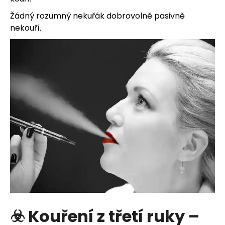
Žádný rozumný nekuřák dobrovolně pasivně
nekouří.
HLEDAT
D
o
p
o
r
u
č
☣️ Kouření z třetí ruky –
u