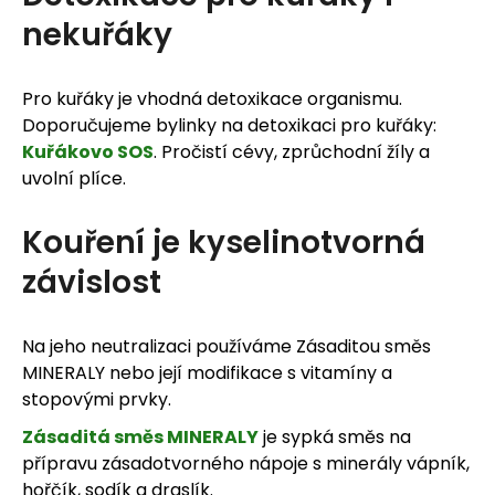
nekuřáky
Pro kuřáky je vhodná detoxikace organismu.
Doporučujeme bylinky na detoxikaci pro kuřáky:
Kuřákovo SOS
. Pročistí cévy, zprůchodní žíly a
uvolní plíce.
Kouření je kyselinotvorná
závislost
Na jeho neutralizaci používáme Zásaditou směs
MINERALY nebo její modifikace s vitamíny a
stopovými prvky.
Zásaditá směs MINERALY
je sypká směs na
přípravu zásadotvorného nápoje s minerály vápník,
hořčík, sodík a draslík.