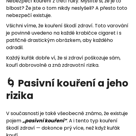
u
Nebezpečí kouření z třetí ruky. Myslíte si, že je to
blbost? Že jste o tom nikdy neslyšeli? A přesto toto
j
nebezpečí existuje.
e
Všichni víme, že kouření škodí zdraví. Toto varování
je povinně uvedeno na každé krabičce cigaret i s
t
patřičně drastickým obrázkem, aby každého
odradil.
e
Každý kuřák dobře ví, že si zdraví poškozuje sám,
n
kouří dobrovolně a zná zdravotní rizika.
a
🌀 Pasivní kouření a jeho
j
rizika
í
t
V současnosti je také všeobecně známo, že existuje
pojem
„pasivní kouření“
. A i tento typ kouření
?
škodí zdraví — dokonce prý více, než když kuřák
kouří.