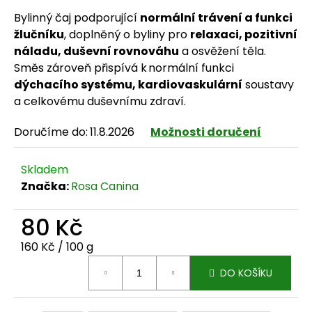
Bylinný čaj podporující
normální trávení a funkci
žlučníku
, doplněný o byliny pro
relaxaci, pozitivní
náladu, duševní rovnováhu
a osvěžení těla.
HLEDAT
Směs zároveň přispívá k normální funkci
dýchacího systému, kardiovaskulární
soustavy
a celkovému duševnímu zdraví.
D
Doručíme do:
11.8.2026
Možnosti doručení
o
Skladem
p
Značka:
Rosa Canina
o
80 Kč
r
Měrná cena:
160 Kč / 100 g
u
DO KOŠÍKU
č
u