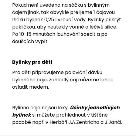
Pokud není uvedeno na sáčku s bylinným
čajem jinak, tak obvykle přelijeme 1 čajovou
lžičku bylinek 0,25 l vroucí vody. Bylinky přikrýt
pokličkou, aby neutekly vonné a léčivé silice.
Po 10-15 minutách louhování scedit a po
doušcích vypít.
Bylinky pro děti
Pro děti připravujeme poloviční dávku
bylinného čaje, zchladlý čaj můžeme lehce
osladit medem.
Bylinné čaje nejsou léky.
Účinky jednotlivých
bylinek
si můžete prohlédnout v tištěné
podobě např. v Herbáři J.A.Zentricha a J.Janči.