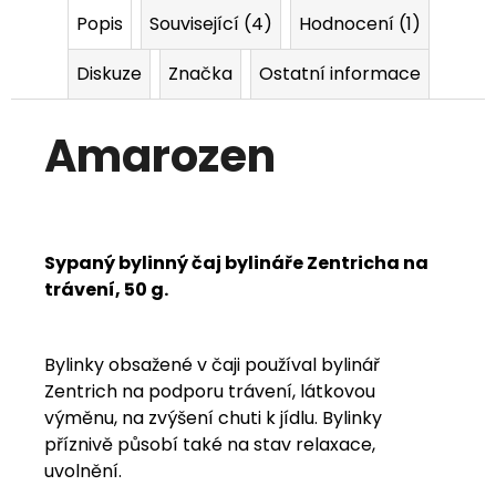
Popis
Související (4)
Hodnocení (1)
j
e
Diskuze
Značka
Ostatní informace
m
Amarozen
e
Sypaný bylinný čaj bylináře Zentricha na
trávení, 50 g.
Bylinky obsažené v čaji používal bylinář
Zentrich na podporu trávení, látkovou
výměnu, na zvýšení chuti k jídlu. Bylinky
příznivě působí také na stav relaxace,
uvolnění.