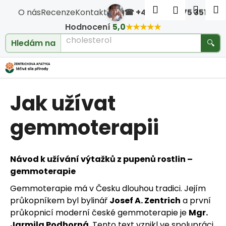
Košík
Přejít na obsah
Hledat
Nákup
M
Přihlášen
O nás
Recenze
Kontakt
☎ +420 604 475 351
·
Zpět
Zpět
Hodnocení
5,0
★★★★★
cholesterol
Hledám na
🔍
C
o
Jak užívat
p
o
gemmoterapii
t
Návod k užívání výtažků z pupenů rostlin –
ř
gemmoterapie
e
Gemmoterapie má v Česku dlouhou tradici. Jejím
průkopníkem byl bylinář
Josef A. Zentrich
a první
b
průkopnicí moderní české gemmoterapie je
Mgr.
Jarmila Podhorná
. Tento text vznikl ve spolupráci