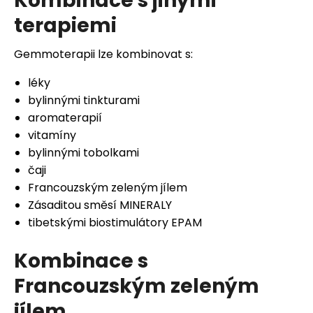
Kombinace s jinými
terapiemi
Gemmoterapii lze kombinovat s:
léky
bylinnými tinkturami
aromaterapií
vitamíny
bylinnými tobolkami
čaji
Francouzským zeleným jílem
Zásaditou směsí MINERALY
tibetskými biostimulátory EPAM
Kombinace s
Francouzským zeleným
jílem