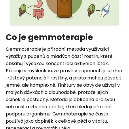
HLEDAT
Co je gemmoterapie
Gemmoterapie je přírodní metoda využívající
D
výtažky z pupenů a mladých částí rostlin, které
o
obsahují vysokou koncentraci aktivních látek.
Pracuje s myšlenkou, že právě v pupenech je uložen
p
„růstový potenciál“ rostliny, a proto mohou působit
o
jemně, ale komplexně. Tinktury se obvykle užívají v
malých dávkách a dlouhodobě, protože jejich
r
účinek je postupný. Metoda je oblíbená pro svou
u
šetrnost a vhodná pro lidi, kteří hledají přírodní
podporu organismu. Gemmoterapie se často
č
používá jako doplněk k celkové péči o vitalitu,
u
regeneraci a rovnováhu těla.