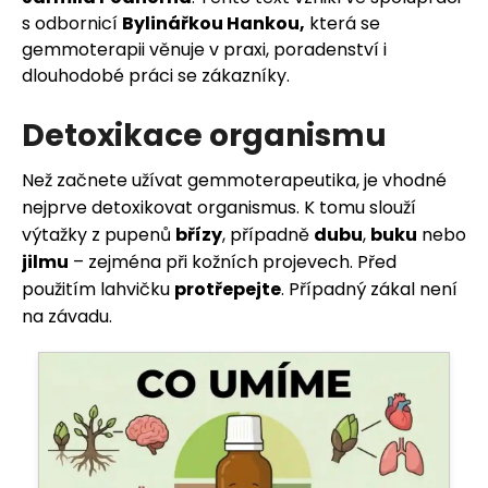
u
s odbornicí
Bylinářkou Hankou,
která se
j
gemmoterapii věnuje v praxi, poradenství i
dlouhodobé práci se zákazníky.
e
t
Detoxikace organismu
e
Než začnete užívat gemmoterapeutika, je vhodné
nejprve detoxikovat organismus. K tomu slouží
n
výtažky z pupenů
břízy
, případně
dubu
,
buku
nebo
a
jilmu
– zejména při kožních projevech. Před
použitím lahvičku
protřepejte
. Případný zákal není
j
na závadu.
í
t
?