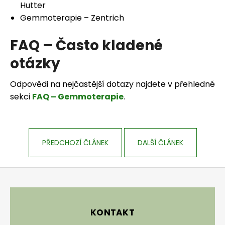
Hutter
Gemmoterapie – Zentrich
FAQ – Často kladené
otázky
Odpovědi na nejčastější dotazy najdete v přehledné
sekci
FAQ – Gemmoterapie
.
PŘEDCHOZÍ ČLÁNEK
DALŠÍ ČLÁNEK
Zápatí
KONTAKT