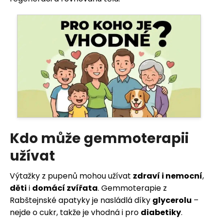
j
e
m
e
Kdo může gemmoterapii
užívat
Výtažky z pupenů mohou užívat
zdraví i nemocní
,
děti
i
domácí zvířata
. Gemmoterapie z
Rabštejnské apatyky je nasládlá díky
glycerolu
–
nejde o cukr, takže je vhodná i pro
diabetiky
.