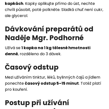
kapkách
. Kapky aplikujte přímo do úst, nechte
chvíli působit, poté polkněte. Sladká chuť není cukr,
ale glycerol.
Dávkování preparátů od
Naděje Mgr. Podhorné
Užívá se
1 kapka na 1 kg tělesné hmotnosti
denně
, rozděleno do 3 dávek.
Časový odstup
Mezi užíváním tinktur, léků, bylinných čajů a jídlem
ponechte
časový odstup 5–15 minut
. Totéž platí
pro kouření.
Postup při užívání