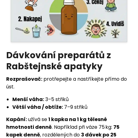
Dávkování preparátů z
Rabštejnské apatyky
Rozprašovač:
protřepejte a nastříkejte přímo do
úst.
Menší váha:
3–5 střiků
Větší váha / obtíže:
7–9 střiků
Kapání:
užívá se
1 kapka na 1 kg tělesné
hmotnosti denně
. Například při váze 75 kg:
75
kapek denně
, rozdělených do
3 dávek po 25