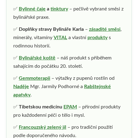
✅
Bylinné čaje
a
tinktury
– pečlivě vybrané směsi z
bylinářské praxe.
✅
Doplňky stravy Bylináře Karla
–
zásadité směsi
,
minerály, vitamíny
VITAL
a vlastní
produkty
s
rodinnou historií.
✅
Bylinářské koště
– náš produkt s příběhem
sahajícím do počátku 20. století.
✅
Gemmoterapii
– výtažky z pupenů rostlin od
Naděje
Mgr. Jarmily Podhorné a
Rabštejnské
apatyky
.
✅
Tibetskou medicínu
EPAM
– přírodní produkty
pro každodenní péči o tělo i mysl.
✅
Francouzský zelený jíl
– pro tradiční použití
podle doporučeného návodu.