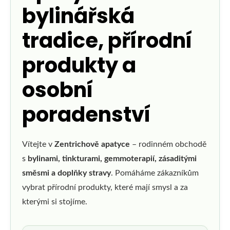
u
bylinářská
j
tradice, přírodní
e
produkty a
t
e
osobní
n
poradenství
a
j
Vítejte v
Zentrichově apatyce
– rodinném obchodě
s
bylinami, tinkturami, gemmoterapií, zásaditými
í
směsmi a doplňky stravy
. Pomáháme zákazníkům
t
vybrat přírodní produkty, které mají smysl a za
kterými si stojíme.
?