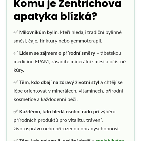
Komu je Zentrichova
apatyka blízká?
✅
Milovníkům bylin
, kteří hledají tradiční bylinné
směsi, čaje, tinktury nebo gemmoterapii.
✅
Lidem se zájmem o přírodní směry
– tibetskou
medicínu EPAM, zásadité minerální směsi a očistné
kúry.
✅
Těm, kdo dbají na zdravý životní styl
a chtějí se
lépe orientovat v minerálech, vitamínech, přírodní
kosmetice a každodenní péči.
✅
Každému, kdo hledá osobní radu
při výběru
přírodních produktů pro vitalitu, trávení,
životosprávu nebo přirozenou obranyschopnost.
✅
Těm, kdo nakupují kvalitní zboží
u
spolehlivého