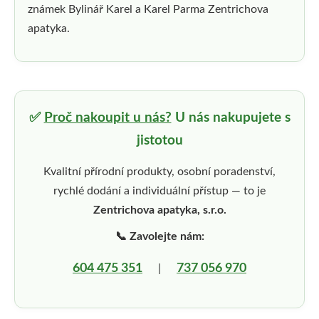
známek Bylinář Karel a Karel Parma Zentrichova
apatyka.
✅
Proč nakoupit u nás?
U nás nakupujete s
jistotou
Kvalitní přírodní produkty, osobní poradenství,
rychlé dodání a individuální přístup — to je
Zentrichova apatyka, s.r.o.
📞 Zavolejte nám:
604 475 351
737 056 970
|