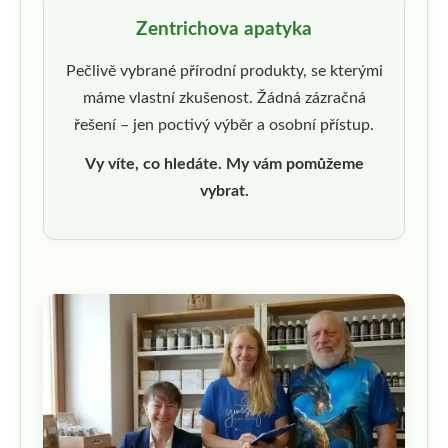
Zentrichova apatyka
Pečlivě vybrané přírodní produkty, se kterými
HLEDAT
máme vlastní zkušenost. Žádná zázračná
řešení – jen poctivý výběr a osobní přístup.
Vy víte, co hledáte. My vám pomůžeme
D
vybrat.
o
p
o
r
u
č
u