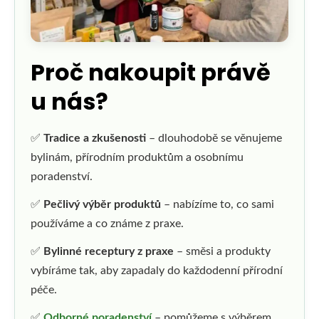
Proč nakoupit právě
u nás?
✅
Tradice a zkušenosti
– dlouhodobě se věnujeme
bylinám, přírodním produktům a osobnímu
poradenství.
✅
Pečlivý výběr produktů
– nabízíme to, co sami
používáme a co známe z praxe.
✅
Bylinné receptury z praxe
– směsi a produkty
vybíráme tak, aby zapadaly do každodenní přírodní
péče.
✅
Odborné poradenství
– pomůžeme s výběrem,