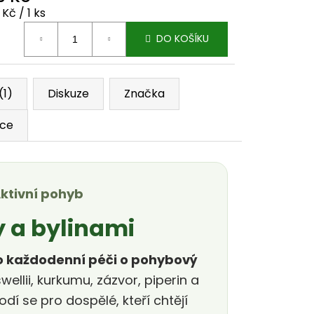
ná cena:
 Kč / 1 ks
DO KOŠÍKU
(1)
Diskuze
Značka
ace
 Aktivní pohyb
 a bylinami
ro každodenní péči o pohybový
llii, kurkumu, zázvor, piperin a
í se pro dospělé, kteří chtějí