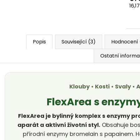
Měr
16,17
Popis
Související (3)
Hodnocení 
Ostatní inform
Klouby • Kosti • Svaly •
FlexArea s enzymy
FlexArea je bylinný komplex s enzymy p
aparát a aktivní životní styl.
Obsahuje boswe
přírodní enzymy bromelain s papainem. Hod