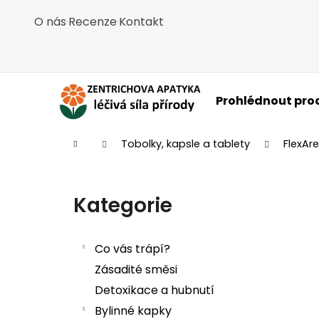
Košík
Přejít na obsah
O nás
·
Recenze
·
Kontakt
Zpět
Zpět
do
do
obchodu
obchodu
C
Prohlédnout pro
Domů
Tobolky, kapsle a tablety
FlexAr
Postranní panel
Kategorie
Přeskočit kategorie
Co vás trápí?
Zásadité směsi
Detoxikace a hubnutí
Bylinné kapky