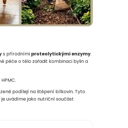
y
s přírodními
proteolytickými enzymy
.
né péče o tělo zařadit kombinaci bylin a
m HPMC.
zeně podílejí na štěpení bílkovin. Tyto
 je uvádíme jako nutriční součást