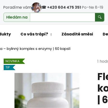
Poradíme vám
☎ +420 604 475 351
·
Po–Ne 8–19
cholesterol
Hledám na
🔍
o potřebujete najít?
dukty
Co vás trápí?
Zásadité směsi
De
ea – bylinný komplex s enzymy | 60 kapslí
HLEDAT
Průmě
1 hod
NOVINKA
TIP
Fl
Doporučujeme
k
| 