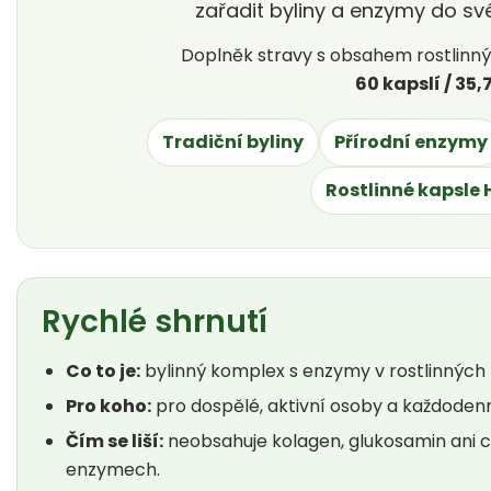
zařadit byliny a enzymy do své
Doplněk stravy s obsahem rostlinn
60 kapslí / 35,
Tradiční byliny
Přírodní enzymy
Rostlinné kapsle
Rychlé shrnutí
Co to je:
bylinný komplex s enzymy v rostlinných 
Pro koho:
pro dospělé, aktivní osoby a každodenní
Čím se liší:
neobsahuje kolagen, glukosamin ani ch
enzymech.