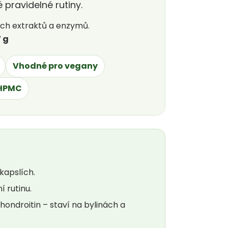
 pravidelné rutiny.
ých extraktů a enzymů.
7 g
Vhodné pro vegany
 HPMC
kapslích.
 rutinu.
ondroitin – staví na bylinách a