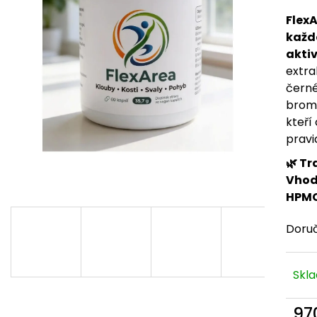
FlexA
každ
aktiv
extra
černé
brome
kteří
pravi
🌿 Tr
Vhod
HPM
Doru
Skl
97