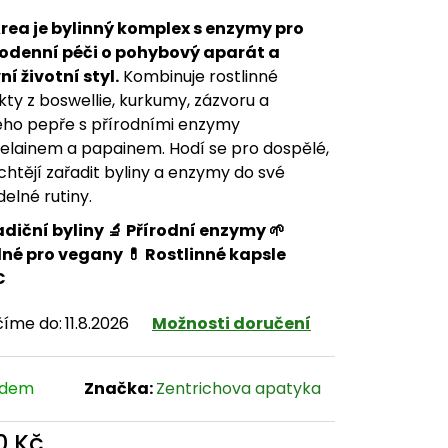
rea je bylinný komplex s enzymy pro
odenní péči o pohybový aparát a
ní životní styl.
Kombinuje rostlinné
kty z boswellie, kurkumy, zázvoru a
ho pepře s přírodními enzymy
lainem a papainem. Hodí se pro dospělé,
 chtějí zařadit byliny a enzymy do své
delné rutiny.
adiční byliny 🔬 Přírodní enzymy 🌱
né pro vegany 💊 Rostlinné kapsle
C
číme do:
11.8.2026
Možnosti doručení
adem
Značka:
Zentrichova apatyka
0 Kč