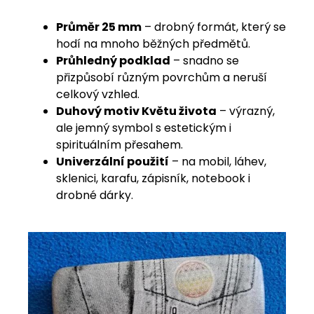
Průměr 25 mm
– drobný formát, který se
hodí na mnoho běžných předmětů.
Průhledný podklad
– snadno se
přizpůsobí různým povrchům a neruší
celkový vzhled.
Duhový motiv Květu života
– výrazný,
ale jemný symbol s estetickým i
spirituálním přesahem.
Univerzální použití
– na mobil, láhev,
sklenici, karafu, zápisník, notebook i
drobné dárky.