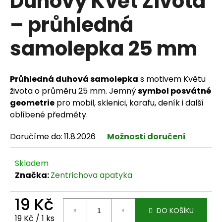
Duhový Květ Života
– průhledná
samolepka 25 mm
HLEDAT
Průhledná duhová samolepka
s motivem Květu
D
života o průměru 25 mm. Jemný
symbol posvátné
geometrie
pro mobil, sklenici, karafu, deník i další
o
oblíbené předměty.
p
Doručíme do:
11.8.2026
Možnosti doručení
o
r
Skladem
Značka:
Zentrichova apatyka
u
č
19 Kč
DO KOŠÍKU
u
Měrná cena:
19 Kč / 1 ks