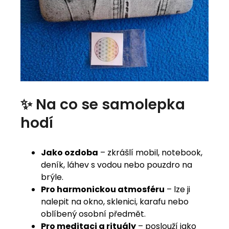
✨ Na co se samolepka
hodí
Jako ozdoba
– zkrášlí mobil, notebook,
deník, láhev s vodou nebo pouzdro na
brýle.
Pro harmonickou atmosféru
– lze ji
nalepit na okno, sklenici, karafu nebo
oblíbený osobní předmět.
Pro meditaci a rituály
– poslouží jako