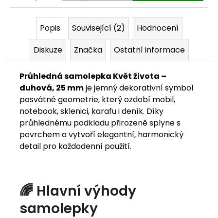
j
Popis
Související (2)
Hodnocení
e
m
Diskuze
Značka
Ostatní informace
e
Průhledná samolepka Květ života –
duhová, 25 mm
je jemný dekorativní symbol
posvátné geometrie, který ozdobí mobil,
notebook, sklenici, karafu i deník. Díky
průhlednému podkladu přirozeně splyne s
povrchem a vytvoří elegantní, harmonický
detail pro každodenní použití.
🌈 Hlavní výhody
samolepky