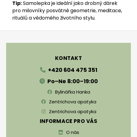
Tip:
Samolepka je ideální jako drobný dárek
pro milovníky posvátné geometrie, meditace,
rituálů a vědomého životního stylu.
Zápatí
KONTAKT
+420 604 475 351
Po–Ne 8:00–19:00
Bylinářka Hanka
Zentrichova apatyka
Zentrichova apatyka
INFORMACE PRO VÁS
O nás