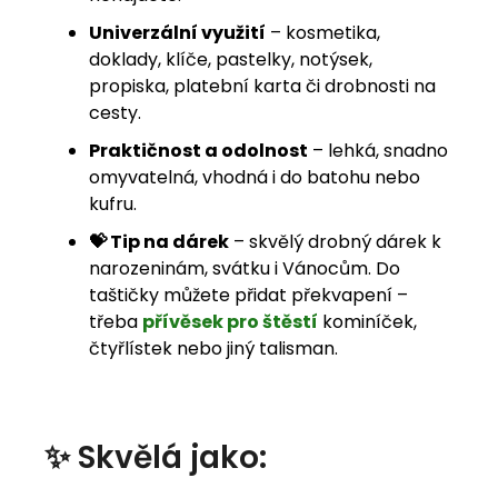
Univerzální využití
– kosmetika,
doklady, klíče, pastelky, notýsek,
propiska, platební karta či drobnosti na
cesty.
Praktičnost a odolnost
– lehká, snadno
omyvatelná, vhodná i do batohu nebo
kufru.
💝 Tip na dárek
– skvělý drobný dárek k
narozeninám, svátku i Vánocům. Do
taštičky můžete přidat překvapení –
třeba
přívěsek pro štěstí
kominíček,
čtyřlístek nebo jiný talisman.
✨ Skvělá jako: