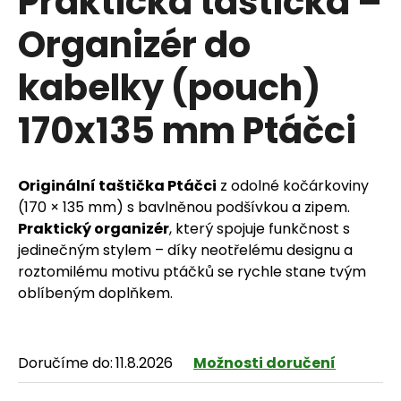
Praktická taštička –
Organizér do
kabelky (pouch)
HLEDAT
170x135 mm Ptáčci
D
Originální taštička Ptáčci
z odolné kočárkoviny
o
(170 × 135 mm) s bavlněnou podšívkou a zipem.
p
Praktický organizér
, který spojuje funkčnost s
jedinečným stylem – díky neotřelému designu a
o
roztomilému motivu ptáčků se rychle stane tvým
r
oblíbeným doplňkem.
u
č
Doručíme do:
11.8.2026
Možnosti doručení
u