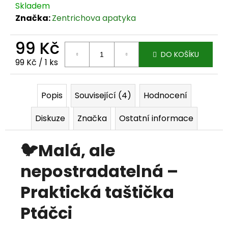
Skladem
j
Značka:
Zentrichova apatyka
e
99 Kč
m
DO KOŠÍKU
Měrná cena:
99 Kč / 1 ks
e
Popis
Související (4)
Hodnocení
Diskuze
Značka
Ostatní informace
🐦Malá, ale
nepostradatelná –
Praktická taštička
Ptáčci