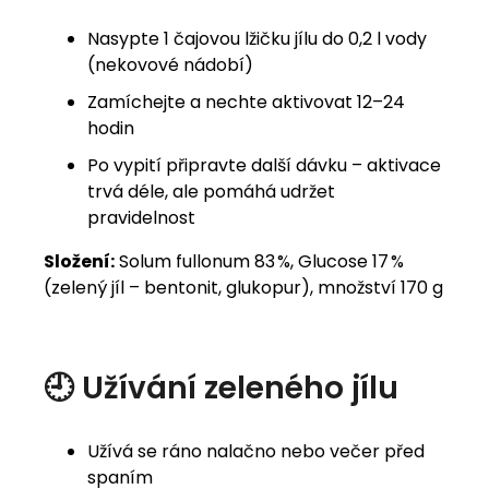
Nasypte 1 čajovou lžičku jílu do 0,2 l vody
(nekovové nádobí)
Zamíchejte a nechte aktivovat 12–24
hodin
Po vypití připravte další dávku – aktivace
trvá déle, ale pomáhá udržet
pravidelnost
Složení:
Solum fullonum 83 %, Glucose 17 %
(zelený jíl – bentonit, glukopur), množství 170 g
🕘 Užívání zeleného jílu
Užívá se ráno nalačno nebo večer před
spaním