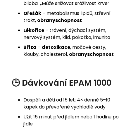
biloba „Může snižovat srážlivost krve“
Ořešák
– metabolismus lipidů, střevní
trakt,
obranyschopnost
Lékořice
– trávení, dýchací systém,
nervový systém, klid, pokožka, imunita
Bříza
–
detoxikace
, močové cesty,
klouby, cholesterol,
obranyschopnost
🕒 Dávkování EPAM 1000
Dospělí a děti od 15 let: 4× denně 5–10
kapek do převařené vychladlé vody
Užít 15 minut před jídlem nebo 1 hodinu po
jídle