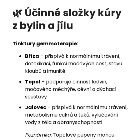
🌿 Účinné složky kúry
z bylin a jílu
Tinktury gemmoterapie:
Bříza
– přispívá k normálnímu trávení,
detoxikaci, funkci močových cest, stavu
kloubů a imunitě
Topol
– podporuje činnost ledvin,
močového měchýře, cévní a dýchací
soustavy
Jalovec
– přispívá k normálnímu trávení,
metabolismu cukrů a tuků, vylučování
vody z těla a obranyschopnosti
Poznámka:
Topolové pupeny mohou