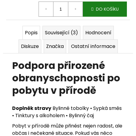
Měrná cena:
j
DO KOŠÍKU
e
m
Popis
Související (3)
Hodnocení
e
Diskuze
Značka
Ostatní informace
Podpora přirozené
obranyschopnosti po
pobytu v přírodě
Doplněk stravy
Bylinné tobolky • Sypká směs
• Tinktury s alkoholem • Bylinný čaj
Pobyt v přírodě může přinést nejen radost, ale
občas i nečekané situace. Pokud vás něco