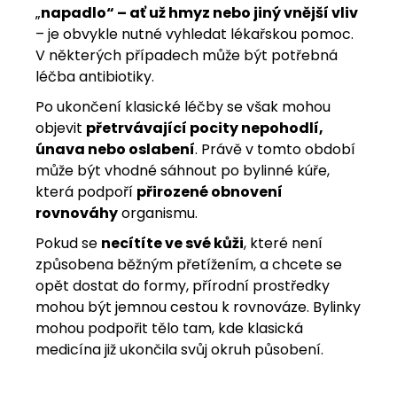
„
napadlo“ – ať už hmyz nebo jiný vnější vliv
– je obvykle nutné vyhledat lékařskou pomoc.
V některých případech může být potřebná
léčba antibiotiky.
Po ukončení klasické léčby se však mohou
objevit
přetrvávající pocity nepohodlí,
únava nebo oslabení
. Právě v tomto období
může být vhodné sáhnout po bylinné kúře,
která podpoří
přirozené obnovení
rovnováhy
organismu.
Pokud se
necítíte ve své kůži
, které není
způsobena běžným přetížením, a chcete se
opět dostat do formy, přírodní prostředky
mohou být jemnou cestou k rovnováze. Bylinky
mohou podpořit tělo tam, kde klasická
medicína již ukončila svůj okruh působení.