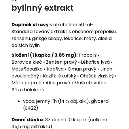
bylinný extrakt
Doplněk stravy
s alkoholem 50 ml-
Standardizovaný extrakt s obsahem propolisu,
ženšenu, ginkgo biloby, lékořice, máty, aloe a
dalších bylin.
Složení (1 kapka / 3,85 mg):
Propolis •
Borovice kleč • Ženšen pravý • Lékořice lysá •
Mateřídouška • Kopřiva • Oman pravý • Jinan
dvoulaločný • Kozlík lékařský • Ořešák vlašský •
Máta peprná • Aloe pravá • Muškátovník •
Bříza bělokorá
voda, jemný líh (14 % obj. alk.), glycerol
(E422)
Denní dávka:
3× denně 10 kapek (celkem
115,5 mg extraktu)