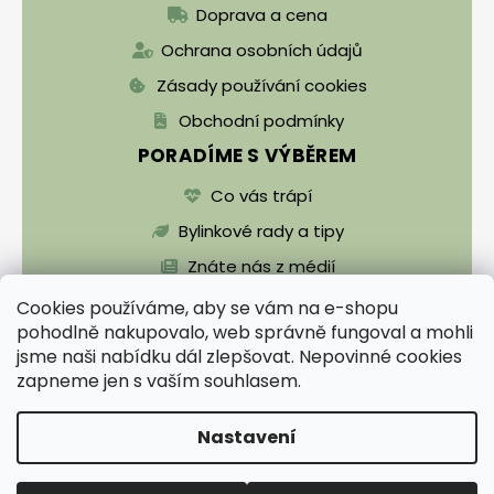
Doprava a cena
Ochrana osobních údajů
Zásady používání cookies
Obchodní podmínky
PORADÍME S VÝBĚREM
Co vás trápí
Bylinkové rady a tipy
Znáte nás z médií
Cookies používáme, aby se vám na e-shopu
pohodlně nakupovalo, web správně fungoval a mohli
jsme naši nabídku dál zlepšovat. Nepovinné cookies
zapneme jen s vaším souhlasem.
Vytvořil Shoptet
Nastavení
Copyright 2026
Zentrichova apatyka a Bylinář
Karel pro zdraví
. Všechna práva vyhrazena.