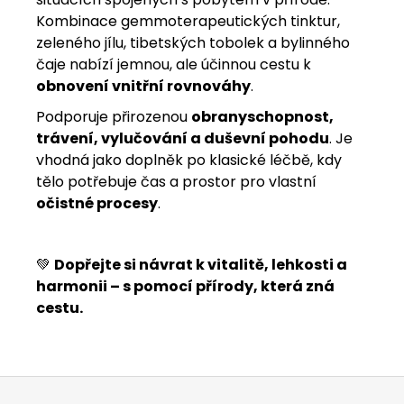
Kombinace gemmoterapeutických tinktur,
zeleného jílu, tibetských tobolek a bylinného
čaje nabízí jemnou, ale účinnou cestu k
obnovení vnitřní rovnováhy
.
Podporuje přirozenou
obranyschopnost,
trávení, vylučování a duševní pohodu
. Je
vhodná jako doplněk po klasické léčbě, kdy
tělo potřebuje čas a prostor pro vlastní
očistné procesy
.
💚
Dopřejte si návrat k vitalitě, lehkosti a
harmonii – s pomocí přírody, která zná
cestu.
Zápatí