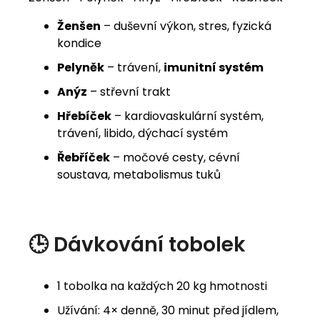
Ženšen
– duševní výkon, stres, fyzická
kondice
Pelyněk
– trávení,
imunitní systém
Anýz
– střevní trakt
Hřebíček
– kardiovaskulární systém,
trávení, libido, dýchací systém
Řebříček
– močové cesty, cévní
soustava, metabolismus tuků
🕒 Dávkování tobolek
1 tobolka na každých 20 kg hmotnosti
Užívání: 4× denně, 30 minut před jídlem,