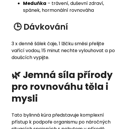
Meduňka
– trávení, duševní zdraví,
spánek, hormonální rovnováha
🕒 Dávkování
3 x denně šálek čaje, 1 lžičku směsi přelijte
vařící vodou, 15 minut nechte vylouhovat a po
doušcích vypijte.
🌿 Jemná síla přírody
pro rovnováhu těla i
mysli
Tato bylinná kúra představuje komplexní
přístup k podpoře organismu po náročných
situacích spojených s pobytem v přírodě.