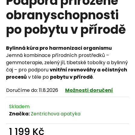
Podpora přirozené
obranyschopnosti
po pobytu v přírodě
HLEDAT
Bylinná kúra pro harmonizaci organismu
D
Jemná kombinace přírodních prostředků –
gemmoterapie, zelený jíl, tibetské tobolky a bylinný
o
čaj – pro podporu
vnitřní rovnováhy a očistných
p
procesů
v těle po
pobytu v přírodě
.
o
Doručíme do:
11.8.2026
Možnosti doručení
r
Skladem
u
Značka:
Zentrichova apatyka
č
1 199 Kč
u