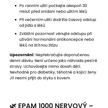
Po ranním užití počkejte alespoň 30
minut před snídaní nebo užitím léků
Při večerním užití dodržte časový odstup
od jídla a léků
Zvláštní pozornost věnujte odstupu při
užívání hormonální antikoncepce nebo
léků na štítnou žlázu
Upozornění:
Nepřekračujte doporučenou
denní dávku. Není určeno jako náhrada pestré
stravy. Uchovávejte mimo dosah dětí.
Nevhodné pro diabetiky, těhotné a kojící ženy.
Jíl nesmí přijít do styku s kovem.
🌿 EPAM 1000 NERVOVÝ –