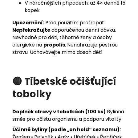
V náročnějších případech: až 4× denně 15
kapek
Upozornění:
Před použitím protřepat.
Nepřekračujte
doporučenou denní dávku.
Nevhodné pro děti, těhotné ženy a osoby
alergické na
propolis
. Nenahrazuje pestrou
stravu. Uchovávejte mimo dosah dětí.
🟡 Tibetské očišťující
tobolky
Doplněk stravy v tobolkách (100 ks)
Bylinná
směs pro očistu organismu a podporu vitality
Účinné byliny (podle „on hold“ seznamu):
Ženšen • Pelyněk • Anýz • Hřebíček • Řebříček