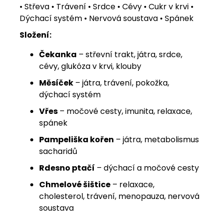
• Střeva • Trávení • Srdce • Cévy • Cukr v krvi •
Dýchací systém • Nervová soustava • Spánek
Složení:
Čekanka
– střevní trakt, játra, srdce,
cévy, glukóza v krvi, klouby
Měsíček
– játra, trávení, pokožka,
dýchací systém
Vřes
– močové cesty, imunita, relaxace,
spánek
Pampeliška kořen
– játra, metabolismus
sacharidů
Rdesno ptačí
– dýchací a močové cesty
Chmelové šištice
– relaxace,
cholesterol, trávení, menopauza, nervová
soustava