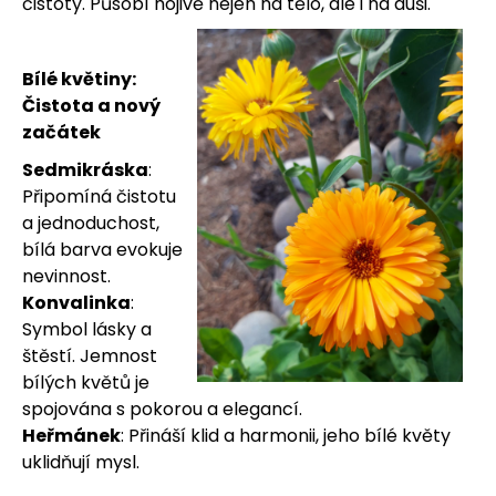
čistoty. Působí hojivě nejen na tělo, ale i na duši.
Bílé květiny:
Čistota a nový
začátek
Sedmikráska
:
Připomíná čistotu
a jednoduchost,
bílá barva evokuje
nevinnost.
Konvalinka
:
Symbol lásky a
štěstí. Jemnost
bílých květů je
spojována s pokorou a elegancí.
Heřmánek
: Přináší klid a harmonii, jeho bílé květy
uklidňují mysl.