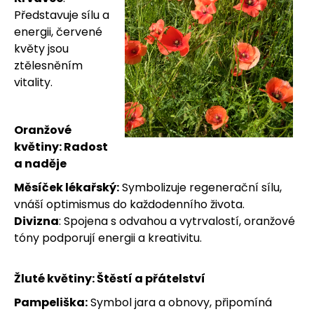
Představuje sílu a
energii, červené
květy jsou
HLEDAT
ztělesněním
vitality.
D
Oranžové
květiny: Radost
o
a naděje
p
Měsíček lékařský:
Symbolizuje regenerační sílu,
vnáší optimismus do každodenního života.
o
Divizna
: Spojena s odvahou a vytrvalostí, oranžové
r
tóny podporují energii a kreativitu.
u
Žluté květiny: Štěstí a přátelství
č
Pampeliška:
Symbol jara a obnovy, připomíná
u