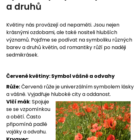
u
a druhů
j
e
Květiny nás provázejí od nepaměti. Jsou nejen
krásnými ozdobami, ale také nositeli hlubších
t
významů. Pojďme se podívat na symboliku různých
barev a druhů květin, od romantiky růží po naději
e
sedmikrásek.
n
a
Červené květiny: Symbol vášně a odvahy
Růže:
Červená růže je univerzálním symbolem lásky
j
a vášně. Vyjadřuje hluboké city a oddanost.
í
Vlčí mák
: Spojuje
se se vzpomínkou
t
a obětí. Často
připomíná padlé
?
vojáky a odvahu.
Krvavec
: