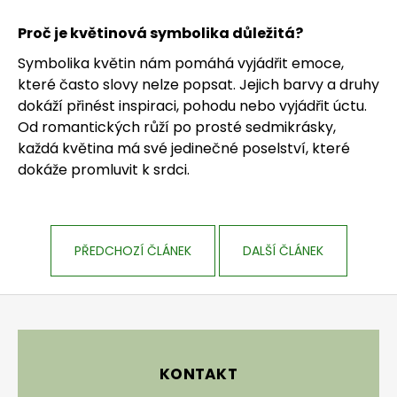
Proč je květinová symbolika důležitá?
Symbolika květin nám pomáhá vyjádřit emoce,
které často slovy nelze popsat. Jejich barvy a druhy
dokáží přinést inspiraci, pohodu nebo vyjádřit úctu.
Od romantických růží po prosté sedmikrásky,
každá květina má své jedinečné poselství, které
dokáže promluvit k srdci.
PŘEDCHOZÍ ČLÁNEK
DALŠÍ ČLÁNEK
Zápatí
KONTAKT