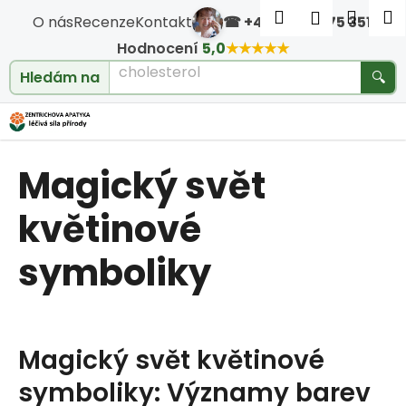
Košík
Přejít na obsah
Hledat
Nákup
M
Přihlášen
O nás
Recenze
Kontakt
☎ +420 604 475 351
·
Zpět
Zpět
Hodnocení
5,0
★★★★★
cholesterol
Hledám na
🔍
C
o
Magický svět
p
o
květinové
t
symboliky
ř
e
Magický svět květinové
b
symboliky: Významy barev