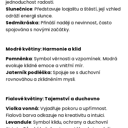
jednoduchost radosti.
j
Slunečnice
: Představuje loajalitu a štěstí, její vzhled
odráží energii slunce.
e
Sedmikráska:
Přináší naději a nevinnost, často
m
spojována s novými začátky.
e
Modré květiny: Harmonie a klid
Pomněnka
: Symbol věrnosti a vzpomínek. Modrá
evokuje klidné emoce a vnitřní mír.
Jaterník podléška:
Spojuje se s duchovní
rovnováhou a zklidněním mysli.
Fialové květiny: Tajemství a duchovno
Violka vonná:
Vyjadřuje pokoru a upřímnost.
Fialová barva odkazuje na kreativitu a intuici.
Levandule
: Symbol klidu, ochrany a duchovní