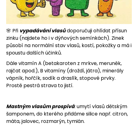
j
e
m
🌸 Při
vypadávání vlasů
doporučuji ohlídat přísun
zinku (najdete ho i v dýňových semínkách). Zinek
e
působí na normální stav vlasů, kostí, pokožky a má i
spoustu dalších účinků.
Dále vitamín A (betakaroten z mrkve, meruněk,
rajčat apod.), B vitamíny (droždí, játra), minerály
vápník, hořčík, sodík a draslík, stopové prvky.
Prostě pestrá strava to jistí.
Mastným vlasům prospívá
: umytí vlasů dětským
šamponem, do kterého přidáme silice např. citron,
máta, jalovec, rozmarýn, tymián.