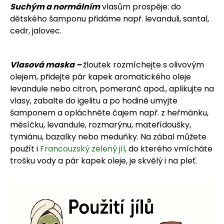
Suchým a normálním
vlasům prospěje: do
dětského šamponu přidáme např. levanduli, santal,
cedr, jalovec.
Vlasová maska –
žloutek rozmíchejte s olivovým
olejem, přidejte pár kapek aromatického oleje
levandule nebo citron, pomeranč apod., aplikujte na
vlasy, zabalte do igelitu a po hodině umyjte
šamponem a opláchněte čajem např. z heřmánku,
měsíčku, levandule, rozmarýnu, mateřídoušky,
tymiánu, bazalky nebo meduňky. Na zábal můžete
použít i
Francouzský zelený jíl,
do kterého vmícháte
trošku vody a pár kapek oleje, je skvělý i na pleť.