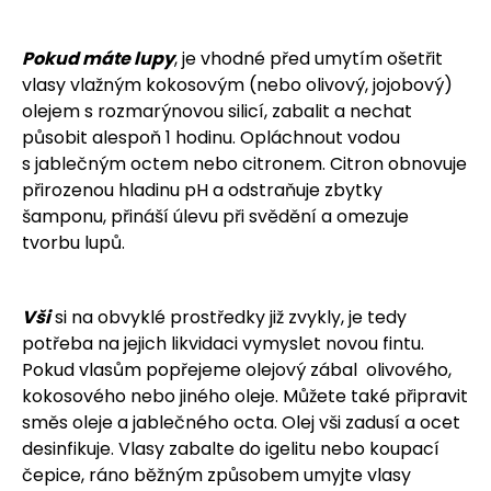
Pokud máte lupy
, je vhodné před umytím ošetřit
vlasy vlažným kokosovým (nebo olivový, jojobový)
olejem s rozmarýnovou silicí, zabalit a nechat
působit alespoň 1 hodinu. Opláchnout vodou
s jablečným octem nebo citronem. Citron obnovuje
přirozenou hladinu pH a odstraňuje zbytky
šamponu, přináší úlevu při svědění a omezuje
tvorbu lupů.
Vši
si na obvyklé prostředky již zvykly, je tedy
potřeba na jejich likvidaci vymyslet novou fintu.
Pokud vlasům popřejeme olejový zábal olivového,
kokosového nebo jiného oleje. Můžete také připravit
směs oleje a jablečného octa. Olej vši zadusí a ocet
desinfikuje. Vlasy zabalte do igelitu nebo koupací
čepice, ráno běžným způsobem umyjte vlasy