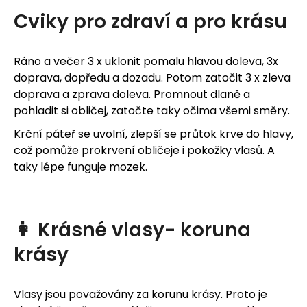
u
Cviky pro zdraví a pro krásu
j
e
Ráno a večer 3 x uklonit pomalu hlavou doleva, 3x
doprava, dopředu a dozadu. Potom zatočit 3 x zleva
t
doprava a zprava doleva. Promnout dlaně a
e
pohladit si obličej, zatočte taky očima všemi směry.
Krční páteř se uvolní, zlepší se průtok krve do hlavy,
n
což pomůže prokrvení obličeje i pokožky vlasů. A
a
taky lépe funguje mozek.
j
í
👩 Krásné vlasy- koruna
t
krásy
?
Vlasy jsou považovány za korunu krásy. Proto je