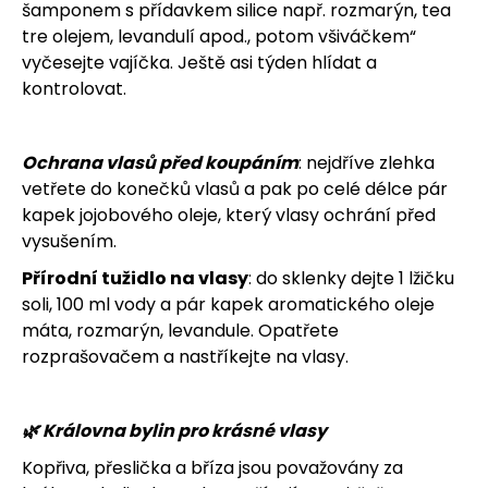
šamponem s přídavkem silice např. rozmarýn, tea
tre olejem, levandulí apod., potom všiváčkem“
vyčesejte vajíčka. Ještě asi týden hlídat a
kontrolovat.
Ochrana vlasů před koupáním
: nejdříve zlehka
vetřete do konečků vlasů a pak po celé délce pár
kapek jojobového oleje, který vlasy ochrání před
vysušením.
Přírodní tužidlo na vlasy
: do sklenky dejte 1 lžičku
soli, 100 ml vody a pár kapek aromatického oleje
máta, rozmarýn, levandule. Opatřete
rozprašovačem a nastříkejte na vlasy.
🌿 Královna bylin pro krásné vlasy
Kopřiva, přeslička a bříza jsou považovány za