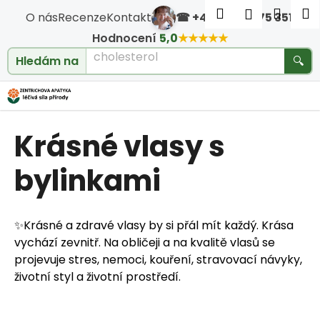
Košík
Přejít na obsah
Hledat
Nákup
M
Přihlášen
O nás
Recenze
Kontakt
☎ +420 604 475 351
·
Zpět
Zpět
Hodnocení
5,0
★★★★★
cholesterol
Hledám na
🔍
C
o
Krásné vlasy s
p
o
bylinkami
t
✨Krásné a zdravé vlasy by si přál mít každý. Krása
ř
vychází zevnitř. Na obličeji a na kvalitě vlasů se
e
projevuje stres, nemoci, kouření, stravovací návyky,
životní styl a životní prostředí.
b