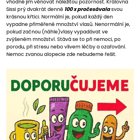
vhodné jim věnovat náležitou pozornost. Královna
Sissi prý dvakrát denně
100 x pročesávala
svou
krásnou křtici. Normální je, pokud každý den
vypadne přiměřené množství vlasů. Nenormální je,
HLEDAT
pokud začnou (náhle)vlasy vypadávat ve
zvýšeném množství. Stává se to při nemoci, po
porodu, při stresu nebo vlivem léčby a ozařování.
Nemoc zvanou alopecie zde nebudeme řešit.
D
o
p
o
r
u
č
u