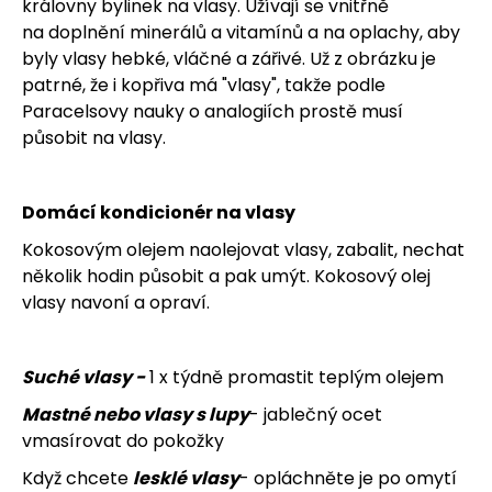
královny bylinek na vlasy. Užívají se vnitřně
na doplnění minerálů a vitamínů a na oplachy, aby
byly vlasy hebké, vláčné a zářivé. Už z obrázku je
patrné, že i kopřiva má "vlasy", takže podle
Paracelsovy nauky o analogiích prostě musí
působit na vlasy.
Domácí kondicionér na vlasy
Kokosovým olejem naolejovat vlasy, zabalit, nechat
několik hodin působit a pak umýt. Kokosový olej
vlasy navoní a opraví.
Suché vlasy -
1 x týdně promastit teplým olejem
Mastné nebo vlasy s lupy
- jablečný ocet
vmasírovat do pokožky
Když chcete
lesklé vlasy
- opláchněte je po omytí