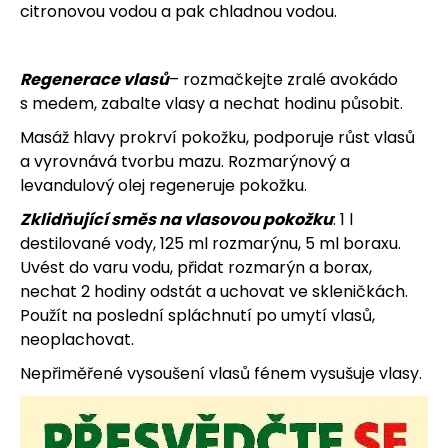
citronovou vodou a pak chladnou vodou.
Regenerace vlasů
– rozmačkejte zralé avokádo
s medem, zabalte vlasy a nechat hodinu působit.
Masáž hlavy prokrví pokožku, podporuje růst vlasů
a vyrovnává tvorbu mazu. Rozmarýnový a
levandulový olej regeneruje pokožku.
Zklidňující směs na vlasovou pokožku
: 1 l
destilované vody, 125 ml rozmarýnu, 5 ml boraxu.
Uvést do varu vodu, přidat rozmarýn a borax,
nechat 2 hodiny odstát a uchovat ve skleničkách.
Použít na poslední spláchnutí po umytí vlasů,
neoplachovat.
Nepřiměřené vysoušení vlasů fénem vysušuje vlasy.