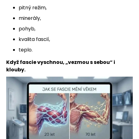
pitný režim,
minerály,
pohyb,
kvalita fascií,
teplo.
Když fascie vyschnou, „vezmou s sebou“ i
klouby.