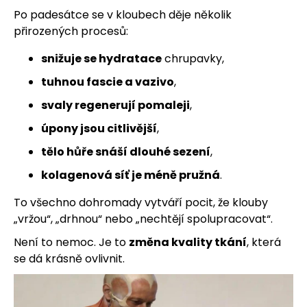
Po padesátce se v kloubech děje několik
j
přirozených procesů:
e
snižuje se hydratace
chrupavky,
m
tuhnou fascie a vazivo
,
e
svaly regenerují pomaleji
,
úpony jsou citlivější
,
tělo hůře snáší dlouhé sezení
,
kolagenová síť je méně pružná
.
To všechno dohromady vytváří pocit, že klouby
„vržou“, „drhnou“ nebo „nechtějí spolupracovat“.
Není to nemoc. Je to
změna kvality tkání
, která
se dá krásně ovlivnit.