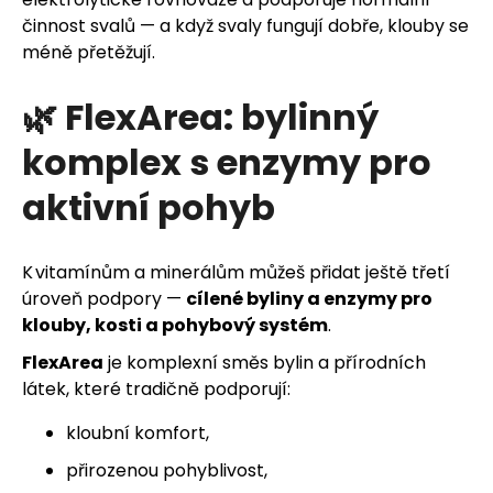
činnost svalů — a když svaly fungují dobře, klouby se
méně přetěžují.
🌿 FlexArea: bylinný
komplex s enzymy pro
aktivní pohyb
K vitamínům a minerálům můžeš přidat ještě třetí
úroveň podpory —
cílené byliny a enzymy pro
klouby, kosti a pohybový systém
.
FlexArea
je komplexní směs bylin a přírodních
látek, které tradičně podporují:
kloubní komfort,
přirozenou pohyblivost,