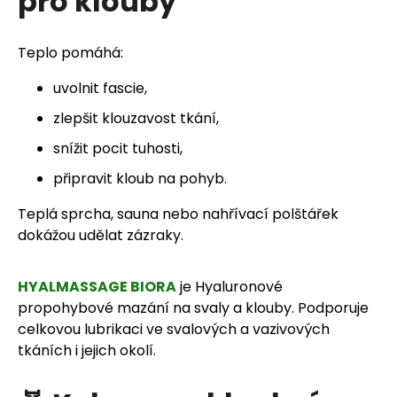
pro klouby
Teplo pomáhá:
uvolnit fascie,
zlepšit klouzavost tkání,
snížit pocit tuhosti,
připravit kloub na pohyb.
Teplá sprcha, sauna nebo nahřívací polštářek
dokážou udělat zázraky.
HYALMASSAGE BIORA
je Hyaluronové
propohybové mazání na svaly a klouby. Podporuje
celkovou lubrikaci ve svalových a vazivových
tkáních i jejich okolí.