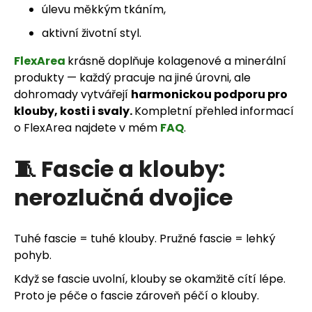
úlevu měkkým tkáním,
aktivní životní styl.
FlexArea
krásně doplňuje kolagenové a minerální
produkty — každý pracuje na jiné úrovni, ale
dohromady vytvářejí
harmonickou podporu pro
klouby, kosti i svaly.
Kompletní přehled informací
o FlexArea najdete v mém
FAQ
.
🧵 Fascie a klouby:
nerozlučná dvojice
Tuhé fascie = tuhé klouby. Pružné fascie = lehký
pohyb.
Když se fascie uvolní, klouby se okamžitě cítí lépe.
Proto je péče o fascie zároveň péčí o klouby.