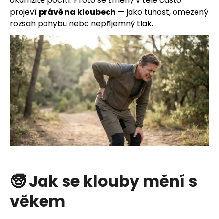
okamžitě pocítí. Proto se změny v těle často
projeví
právě na kloubech
— jako tuhost, omezený
rozsah pohybu nebo nepříjemný tlak.
HLEDAT
D
o
p
o
r
🧓 Jak se klouby mění s
u
č
věkem
u