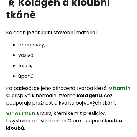
🧬 Kolagen a kloubní
tkáně
Kolagen je základní stavební materiál:
chrupavky,
vaziva,
fascií,
úponů.
Po padesátce jeho přirozená tvorba klesá.
Vitamín
C
přispívá k normální tvorbě
kolagenu
, což
podporuje pružnost a kvalitu pojivových tkání.
VITAL Imun
s MSM, křemíkem z přesličky,
L‑cysteinem a vitaminem C pro podporu
kostí a
kloubů
.