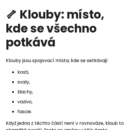
u
🦴 Klouby: místo,
j
e
kde se všechno
t
potkává
e
n
Klouby jsou spojovací místa, kde se setkávají:
a
kosti,
j
svaly,
šlachy,
í
vazivo,
t
fascie.
?
Když jedna z těchto částí není v rovnováze, kloub to