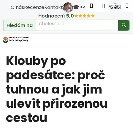
Košík
Přejít na obsah
Hledat
Nákup
M
Přihlášen
O nás
Recenze
Kontakt
☎ +420 604 475 351
·
Zpět
Zpět
Hodnocení
5,0
★★★★★
cholesterol
Hledám na
🔍
C
o
Klouby po
p
o
padesátce: proč
t
tuhnou a jak jim
ř
ulevit přirozenou
e
cestou
b