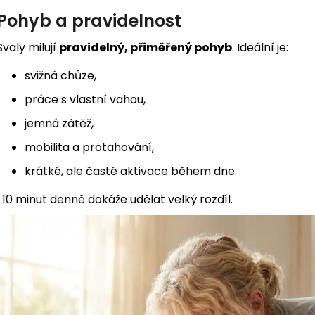
Pohyb a pravidelnost
Svaly milují
pravidelný, přiměřený pohyb
. Ideální je:
svižná chůze,
práce s vlastní vahou,
jemná zátěž,
mobilita a protahování,
krátké, ale časté aktivace během dne.
I 10 minut denně dokáže udělat velký rozdíl.