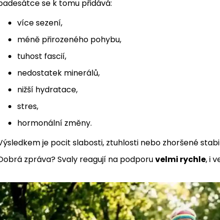
padesátce se k tomu přidává:
více sezení,
méně přirozeného pohybu,
tuhost fascií,
nedostatek minerálů,
nižší hydratace,
stres,
hormonální změny.
Výsledkem je pocit slabosti, ztuhlosti nebo zhoršené stabil
Dobrá zpráva? Svaly reagují na podporu
velmi rychle
, i 