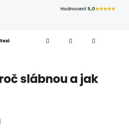
Hodnocení
5,0
★★★★★
Hledat
Přihlášení
Nákupní ko
toxikace a hubnutí
Bylinné kapky
Tobolky,
roč slábnou a jak
u