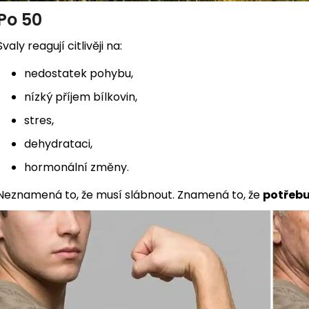
Po 50
Svaly reagují citlivěji na:
nedostatek pohybu,
nízký příjem bílkovin,
stres,
dehydrataci,
hormonální změny.
Neznamená to, že musí slábnout. Znamená to, že
potřebuj