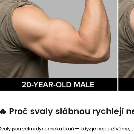
🔥 Proč svaly slábnou rychleji n
Svaly jsou velmi dynamická tkáň — když je nepoužíváme, t