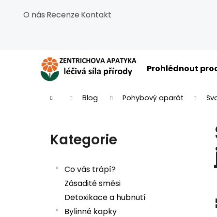
Košík
Přejít na obsah
O nás
·
Recenze
·
Kontakt
Zpět
Zpět
do
do
obchodu
obchodu
C
Prohlédnout pro
Domů
Blog
Pohybový aparát
Sv
Postranní panel
Kategorie
Přeskočit kategorie
Co vás trápí?
Zásadité směsi
Detoxikace a hubnutí
Bylinné kapky