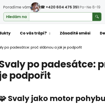
Poradíme vám
☎ +420 604 475 351
·
Po–Ne 8–19
cholesterol
Hledám na
🔍
o potřebujete najít?
dukty
Co vás trápí?
Zásadité směsi
De
aly po padesátce: proč slábnou a jak je podpořit
HLEDAT
Svaly po padesátce: p
je podpořit
Doporučujeme
🧩 Svaly jako motor pohyb