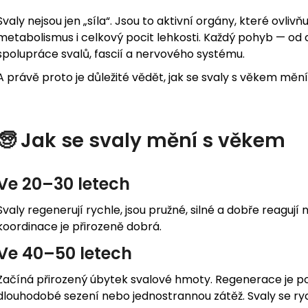
Svaly nejsou jen „síla“. Jsou to aktivní orgány, které ovlivňu
metabolismus i celkový pocit lehkosti. Každý pohyb — od 
spolupráce svalů, fascií a nervového systému.
A právě proto je důležité vědět, jak se svaly s věkem mění
🧓 Jak se svaly mění s věkem
Ve 20–30 letech
Svaly regenerují rychle, jsou pružné, silné a dobře reagují
koordinace je přirozeně dobrá.
Ve 40–50 letech
Začíná přirozený úbytek svalové hmoty. Regenerace je pom
dlouhodobé sezení nebo jednostrannou zátěž. Svaly se rych