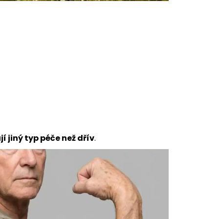
í jiný typ péče než dřív
.