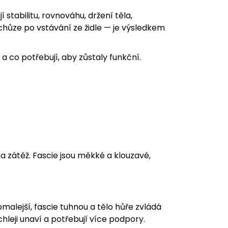
jí stabilitu, rovnováhu, držení těla,
chůze po vstávání ze židle — je výsledkem
 a co potřebují, aby zůstaly funkční.
 na zátěž. Fascie jsou měkké a klouzavé,
alejší, fascie tuhnou a tělo hůře zvládá
leji unaví a potřebují více podpory.