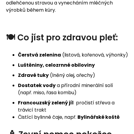
odlehčenou stravou a vynecháním mléčných
výrobků během kúry.
🍽️
Co
jíst
pro
zdravou
pleť:
Čerstvá zelenina
(listová, kořenová, výhonky)
Luštěniny, celozrnné obiloviny
Zdravé tuky
(lněný olej, ořechy)
Dostatek vody
a přírodní minerální solí
(např. miso, řasa kombu)
Francouzský zelený jíl
pročistí střeva a
trávicí trakt
Čistící bylinné čaje, např.
Bylinářské koště