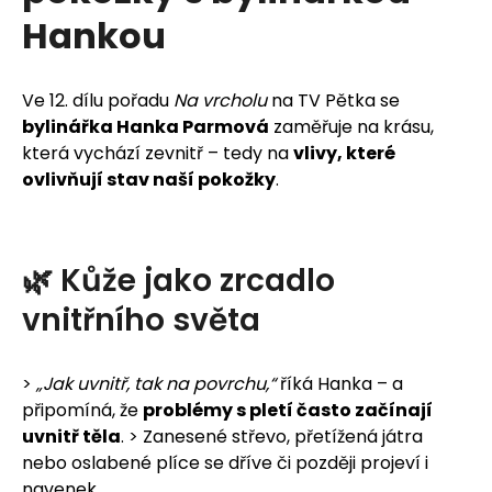
u
Hankou
j
e
Ve 12. dílu pořadu
Na vrcholu
na TV Pětka se
bylinářka Hanka Parmová
zaměřuje na krásu,
t
která vychází zevnitř – tedy na
vlivy, které
e
ovlivňují stav naší pokožky
.
n
a
🌿
Kůže
jako
zrcadlo
j
vnitřního
světa
í
>
„Jak uvnitř, tak na povrchu,“
říká Hanka – a
t
připomíná, že
problémy s pletí často začínají
uvnitř těla
. > Zanesené střevo, přetížená játra
?
nebo oslabené plíce se dříve či později projeví i
navenek.