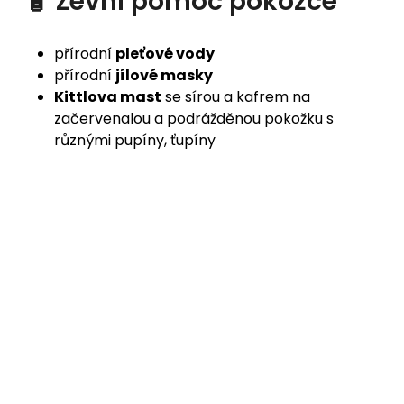
🧴 Zevní pomoc pokožce
přírodní
pleťové vody
přírodní
jílové masky
Kittlova mast
se sírou a kafrem na
začervenalou a podrážděnou pokožku s
různými pupíny, ťupíny