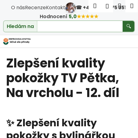
Košík
Přejít na obsah
Hledat
Nákup
M
Přihlášen
O nás
Recenze
Kontakt
☎ +420 604 475 351
·
Zpět
Zpět
Hodnocení
5,0
★★★★★
Hledám na
🔍
klouby
C
o
Zlepšení kvality
p
o
pokožky TV Pětka,
t
Na vrcholu - 12. díl
ř
e
✨
Zlepšení
kvality
b
pokožky
s
bylinářkou