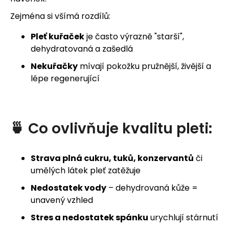
Zejména si všímá rozdílů:
Pleť kuřaček
je často výrazně "starší",
HLEDAT
dehydratovaná a zašedlá
Nekuřačky
mívají pokožku pružnější, živější a
lépe regenerující
D
o
🍵
Co
ovlivňuje
kvalitu
pleti:
p
o
Strava plná cukru, tuků, konzervantů
či
r
umělých látek pleť zatěžuje
u
Nedostatek vody
– dehydrovaná kůže =
unavený vzhled
č
Stres a nedostatek spánku
urychlují stárnutí
u