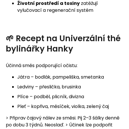
Životní prostředí a toxiny
zatěžují
j
vylučovací a regenerační systém
e
m
🌱
Recept
na
Univerzální
thé
e
bylinářky
Hanky
Účinná směs podporující očistu:
Játra – bodlák, pampeliška, smetanka
Ledviny – přeslička, brusinka
Plíce – podběl, plicník, divizna
Pleť – kopřiva, měsíček, violka, zelený čaj
> Připrav čajový nálev ze směsi. Pij 2–3 šálky denně
po dobu 3 týdnů. Neoslaď. > Účinek lze podpořit