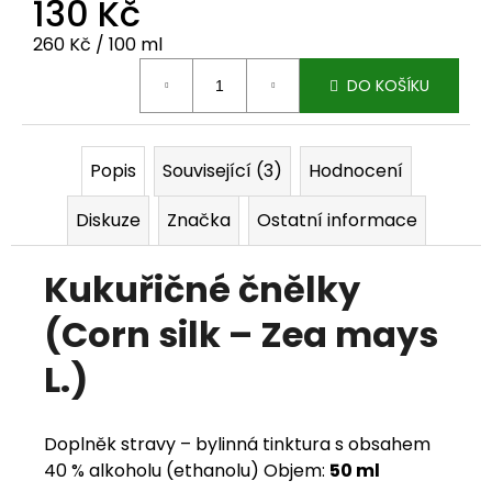
130 Kč
j
Měrná cena:
260 Kč / 100 ml
e
DO KOŠÍKU
m
e
Popis
Související (3)
Hodnocení
Diskuze
Značka
Ostatní informace
Kukuřičné čnělky
(Corn silk – Zea mays
L.)
Doplněk stravy – bylinná tinktura s obsahem
40 % alkoholu (ethanolu) Objem:
50 ml