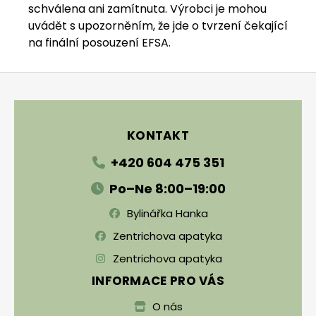
schválena ani zamítnuta. Výrobci je mohou
uvádět s upozorněním, že jde o tvrzení čekající
na finální posouzení EFSA.
Zápatí
KONTAKT
+420 604 475 351
Po–Ne 8:00–19:00
Bylinářka Hanka
Zentrichova apatyka
Zentrichova apatyka
INFORMACE PRO VÁS
O nás