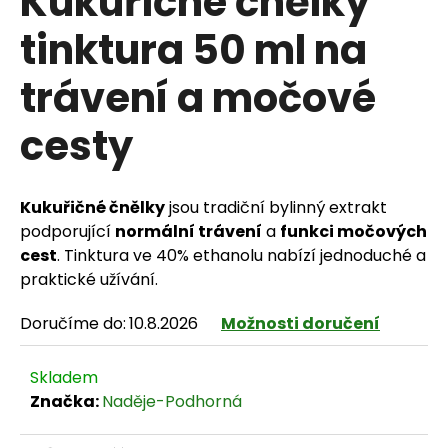
Kukuřičné čnělky
tinktura 50 ml na
trávení a močové
HLEDAT
cesty
D
Kukuřičné čnělky
jsou tradiční bylinný extrakt
o
podporující
normální trávení
a
funkci močových
p
cest
. Tinktura ve 40% ethanolu nabízí jednoduché a
praktické užívání.
o
Doručíme do:
10.8.2026
Možnosti doručení
r
u
Skladem
č
Značka:
Naděje-Podhorná
u