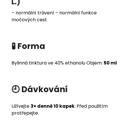
L.)
– normální trávení – normální funkce
močových cest
🧪 Forma
Bylinná tinktura ve 40% ethanolu Objem:
50 ml
🕘 Dávkování
Užívejte
3× denně 10 kapek
. Před použitím
protřepejte.