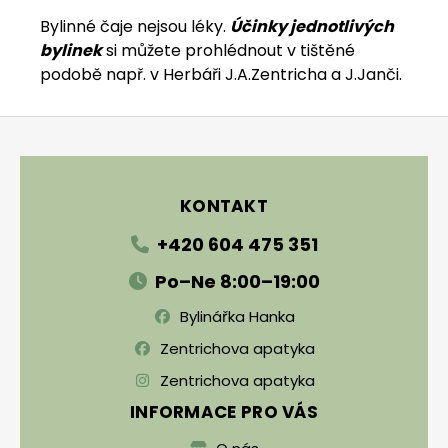
Bylinné čaje nejsou léky.
Účinky jednotlivých
bylinek
si můžete prohlédnout v tištěné
podobě např. v Herbáři J.A.Zentricha a J.Janči.
Zápatí
KONTAKT
+420 604 475 351
Po–Ne 8:00–19:00
Bylinářka Hanka
Zentrichova apatyka
Zentrichova apatyka
INFORMACE PRO VÁS