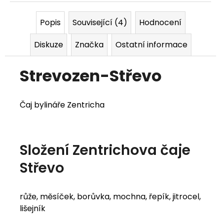
j
Popis
Související (4)
Hodnocení
e
Diskuze
Značka
Ostatní informace
m
e
Strevozen-Střevo
Čaj bylináře Zentricha
Složení Zentrichova čaje
Střevo
růže, měsíček, borůvka, mochna, řepík, jitrocel,
lišejník