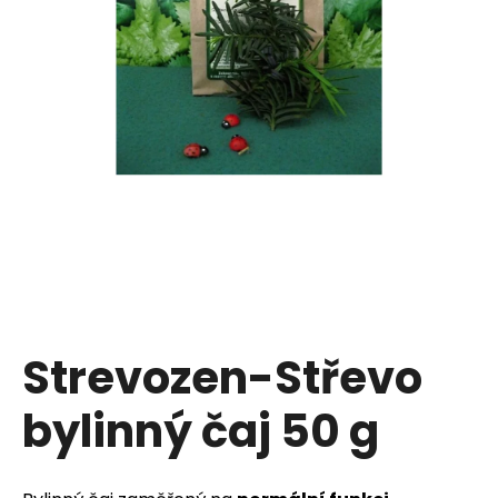
u
j
e
t
e
n
a
j
í
Strevozen-Střevo
t
bylinný čaj 50 g
?