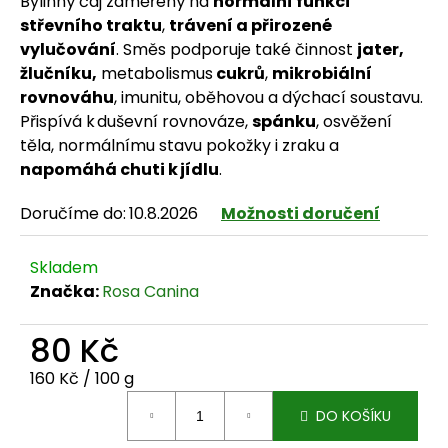
Bylinný čaj zaměřený na
normální funkci
střevního traktu
,
trávení a přirozené
vylučování
. Směs podporuje také činnost
jater,
žlučníku,
metabolismus
cukrů
,
mikrobiální
HLEDAT
rovnováhu
, imunitu, oběhovou a dýchací soustavu.
Přispívá k duševní rovnováze,
spánku
, osvěžení
těla, normálnímu stavu pokožky i zraku a
napomáhá chuti k jídlu
.
D
Doručíme do:
10.8.2026
Možnosti doručení
o
p
Skladem
o
Značka:
Rosa Canina
r
80 Kč
u
Měrná cena:
160 Kč / 100 g
č
DO KOŠÍKU
u