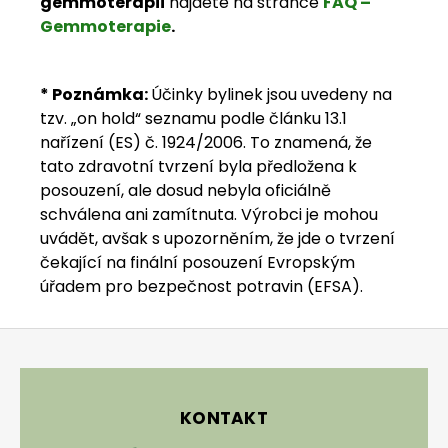
gemmoterapii
najdete na stránce
FAQ –
Gemmoterapie
.
*
Poznámka
:
Účinky bylinek jsou uvedeny na
tzv. „on hold“ seznamu podle článku 13.1
nařízení (ES) č. 1924/2006. To znamená, že
tato zdravotní tvrzení byla předložena k
posouzení, ale dosud nebyla oficiálně
schválena ani zamítnuta. Výrobci je mohou
uvádět, avšak s upozorněním, že jde o tvrzení
čekající na finální posouzení Evropským
úřadem pro bezpečnost potravin (EFSA).
Zápatí
KONTAKT