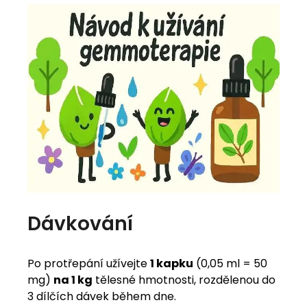
Dávkování
Po protřepání užívejte
1 kapku
(0,05 ml = 50
mg)
na 1 kg
tělesné hmotnosti, rozdělenou do
3 dílčích dávek během dne.