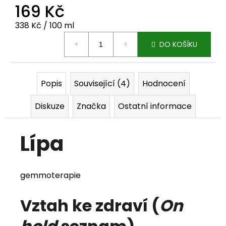
169 Kč
j
Měrná cena:
338 Kč / 100 ml
e
DO KOŠÍKU
m
e
Popis
Související (4)
Hodnocení
Diskuze
Značka
Ostatní informace
Lípa
gemmoterapie
Vztah ke zdraví (
On