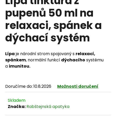
Lípa tinktura z
pupenů 50 ml na
relaxaci, spánek a
HLEDAT
dýchací systém
D
Lípa
je národní strom spojovaný s
relaxací,
o
spánkem
, normální funkcí
dýchacího
systému
p
a
imunitou.
o
r
Doručíme do:
10.8.2026
Možnosti doručení
u
Skladem
č
Značka:
Rabštejnská apatyka
u