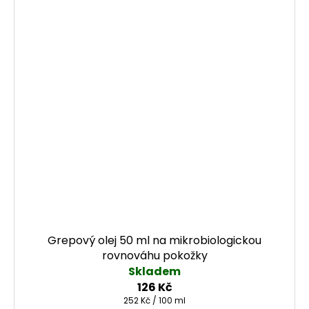
Grepový olej 50 ml na mikrobiologickou
rovnováhu pokožky
Skladem
126 Kč
Měrná cena:
252 Kč / 100 ml