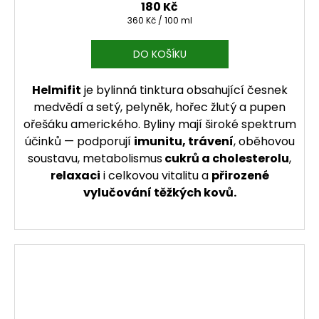
180 Kč
Měrná cena:
360 Kč / 100 ml
DO KOŠÍKU
Helmifit
je bylinná tinktura obsahující česnek
medvědí a setý, pelyněk, hořec žlutý a pupen
ořešáku amerického. Byliny mají široké spektrum
účinků — podporují
imunitu, trávení
, oběhovou
soustavu, metabolismus
cukrů a cholesterolu
,
relaxaci
i celkovou vitalitu a
přirozené
vylučování těžkých kovů.