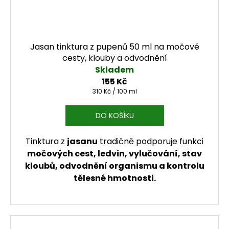
Jasan tinktura z pupenů 50 ml na močové
cesty, klouby a odvodnění
Skladem
155 Kč
Měrná cena:
310 Kč / 100 ml
DO KOŠÍKU
Tinktura z
jasanu
tradičně podporuje funkci
močových cest, ledvin, vylučování, stav
kloubů, odvodnění organismu a kontrolu
tělesné hmotnosti.