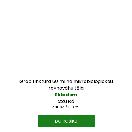
Grep tinktura 50 ml na mikrobiologickou
rovnováhu těla
Skladem
220 Kč
Měrná cena:
440 Kč / 100 ml
DO KOŠÍKU