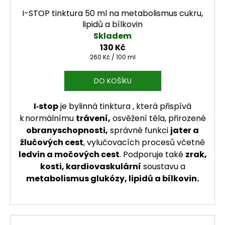
I-STOP tinktura 50 ml na metabolismus cukru,
lipidů a bílkovin
Skladem
130 Kč
Měrná cena:
260 Kč / 100 ml
DO KOŠÍKU
I‑stop
je bylinná tinktura , která přispívá
k normálnímu
trávení,
osvěžení těla, přirozené
obranyschopnosti,
správné funkci
jater a
žlučových cest
, vylučovacích procesů včetně
ledvin a močových cest
. Podporuje také
zrak,
kosti, kardiovaskulární
soustavu a
metabolismus glukózy, lipidů a bílkovin.