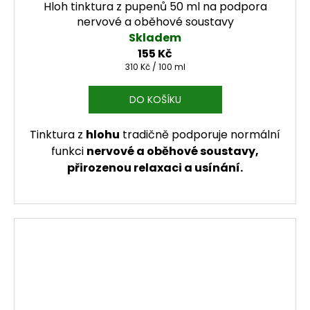
Hloh tinktura z pupenů 50 ml na podpora
nervové a oběhové soustavy
Skladem
155 Kč
Měrná cena:
310 Kč / 100 ml
DO KOŠÍKU
Tinktura z
hlohu
tradičně podporuje normální
funkci
nervové a oběhové soustavy,
přirozenou relaxaci a usínání.