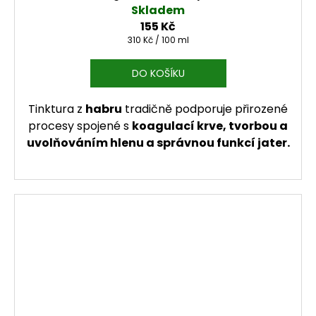
Skladem
155 Kč
Měrná cena:
310 Kč / 100 ml
DO KOŠÍKU
Tinktura z
habru
tradičně podporuje přirozené
procesy spojené s
koagulací krve, tvorbou a
uvolňováním hlenu a správnou funkcí jater.