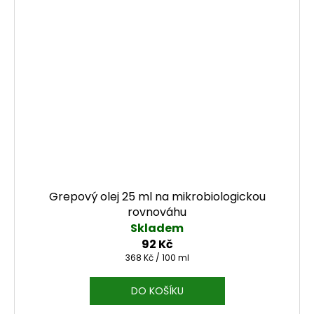
Grepový olej 25 ml na mikrobiologickou
rovnováhu
Skladem
92 Kč
Měrná cena:
368 Kč / 100 ml
DO KOŠÍKU