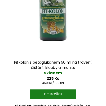
j
e
m
e
Fitkolon s betaglukanem 50 ml na trávení,
čištění, klouby a imunitu
Skladem
225 Kč
Měrná cena:
450 Kč / 100 ml
DO KOŠÍKU