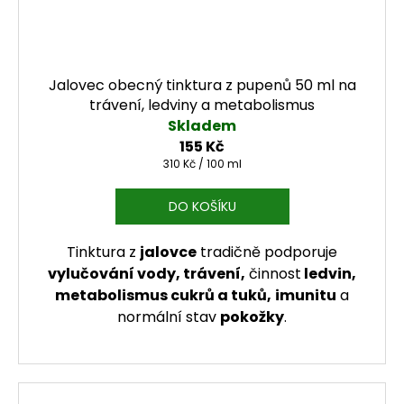
Jalovec obecný tinktura z pupenů 50 ml na
trávení, ledviny a metabolismus
Skladem
155 Kč
Měrná cena:
310 Kč / 100 ml
DO KOŠÍKU
Tinktura z
jalovce
tradičně podporuje
vylučování vody, trávení,
činnost
ledvin,
metabolismus cukrů a tuků,
imunitu
a
normální stav
pokožky
.