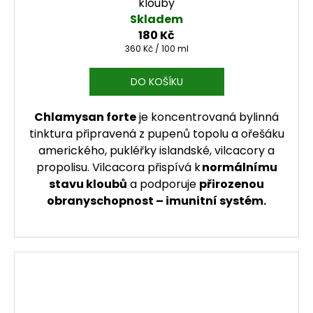
klouby
Skladem
180 Kč
Měrná cena:
360 Kč / 100 ml
DO KOŠÍKU
Chlamysan forte
je koncentrovaná bylinná
tinktura připravená z pupenů topolu a ořešáku
amerického, pukléřky islandské, vilcacory a
propolisu. Vilcacora přispívá k
normálnímu
stavu kloubů
a podporuje
přirozenou
obranyschopnost – imunitní systém.