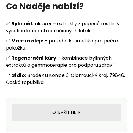
u
Co Naděje nabízí?
j
e
✅
Bylinné tinktury
– extrakty z pupenů rostlin s
vysokou koncentrací účinných látek.
t
✅
Masti a oleje
– přírodní kosmetika pro péči o
e
pokožku.
✅
Regenerační kúry
– kombinace bylinných
n
extraktů a gemmoterapie pro podporu zdraví.
a
📍
Sídlo:
Brodek u Konice 3, Olomoucký kraj, 79846,
Česká republika
j
í
t
OTEVŘÍT FILTR
?