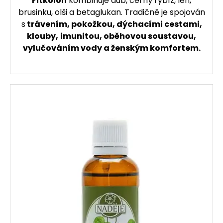
Fitkolon
kombinuje dub, černý rybíz, len,
brusinku, olši a betaglukan. Tradičně je spojován
s
trávením, pokožkou, dýchacími cestami,
klouby,
imunitou, oběhovou soustavou,
vylučováním vody a ženským komfortem.