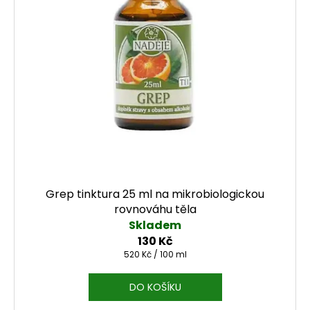
Grep tinktura 25 ml na mikrobiologickou
rovnováhu těla
Skladem
130 Kč
Měrná cena:
520 Kč / 100 ml
DO KOŠÍKU