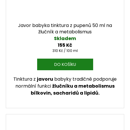
Javor babyka tinktura z pupenů 50 ml na
žlučník a metabolismus
Skladem
155 Kč
Měrná cena:
310 Kč / 100 ml
DO KOŠÍKU
Tinktura z
javoru
babyky tradičně podporuje
normální funkci
žlučníku a metabolismus
bílkovin, sacharidů a lipidů.