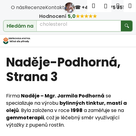
Košík
Přejít na obsah
Hledat
Nákup
M
Přihlášen
O nás
Recenze
Kontakt
☎ +420 604 475 351
·
Zpět
Zpět
Hodnocení
5,0
★★★★★
cholesterol
Hledám na
🔍
C
o
Naděje-Podhorná
,
p
o
Strana 3
t
Firma
Naděje – Mgr. Jarmila Podhorná
se
ř
specializuje na výrobu
bylinných tinktur, mastí a
e
olejů
. Byla založena v roce
1998
a zaměřuje se na
gemmoterapii
, což je léčebný směr využívající
b
výtažky z pupenů rostlin.