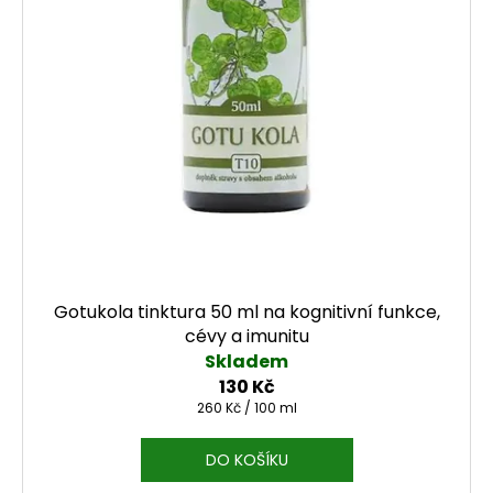
Gotukola tinktura 50 ml na kognitivní funkce,
cévy a imunitu
Skladem
130 Kč
Měrná cena:
260 Kč / 100 ml
DO KOŠÍKU