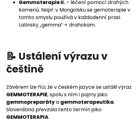
Gemmoterapie II.
– léčení pomocí drahých
kamenů. Např. v Mongolsku se gemoterapie v
tomto smyslu používá v každodenní praxi.
Latinsky „gemma“ = drahokam.
📝 Ustálení výrazu v
češtině
Závěrem lze říci, že v českém jazyce se ustálil výraz
GEMMOTERAPIE
, spolu s ním i pojmy jako
gemmopreparáty
a
gemmoterapeutika
.
Slovenština převzala tento termín jako
GEMMOTERAPIA
.