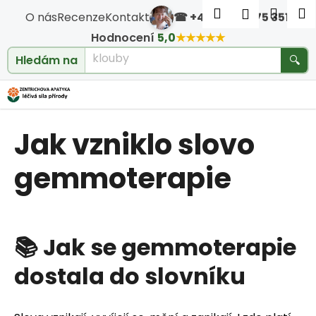
Košík
Přejít na obsah
Hledat
Nákup
M
Přihlášen
O nás
Recenze
Kontakt
☎ +420 604 475 351
·
Zpět
Zpět
Hodnocení
5,0
★★★★★
cholesterol
Hledám na
🔍
C
o
Jak vzniklo slovo
p
o
gemmoterapie
t
ř
📚 Jak se gemmoterapie
e
dostala do slovníku
b