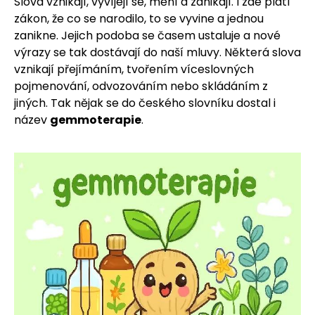
u
Slova vznikají, vyvíjejí se, mění a zanikají. I zde platí
zákon, že co se narodilo, to se vyvine a jednou
j
zanikne. Jejich podoba se časem ustaluje a nové
výrazy se tak dostávají do naší mluvy. Některá slova
e
vznikají přejímáním, tvořením víceslovných
t
pojmenování, odvozováním nebo skládáním z
jiných. Tak nějak se do českého slovníku dostal i
e
název
gemmoterapie
.
n
a
j
í
t
?