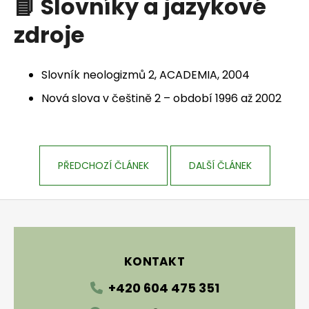
📘 Slovníky a jazykové
zdroje
Slovník neologizmů 2, ACADEMIA, 2004
Nová slova v češtině 2 – období 1996 až 2002
PŘEDCHOZÍ ČLÁNEK
DALŠÍ ČLÁNEK
Zápatí
KONTAKT
+420 604 475 351