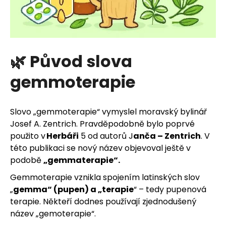
HLEDAT
🌿 Původ slova
gemmoterapie
D
o
Slovo „gemmoterapie“ vymyslel moravský bylinář
Josef A. Zentrich. Pravděpodobně bylo poprvé
p
použito v
Herbáři
5 od autorů J
anča – Zentrich
. V
o
této publikaci se nový název objevoval ještě v
podobě
„gemmaterapie“.
r
Gemmoterapie vznikla spojením latinských slov
u
„
gemma“ (pupen) a „terapie
“ – tedy pupenová
č
terapie. Někteří dodnes používají zjednodušený
název „gemoterapie“.
u