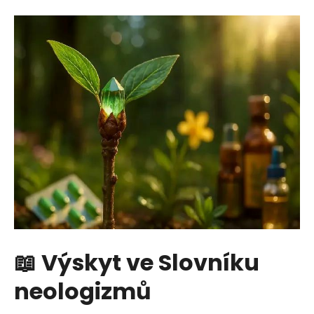
j
e
m
e
📖 Výskyt ve Slovníku
neologizmů