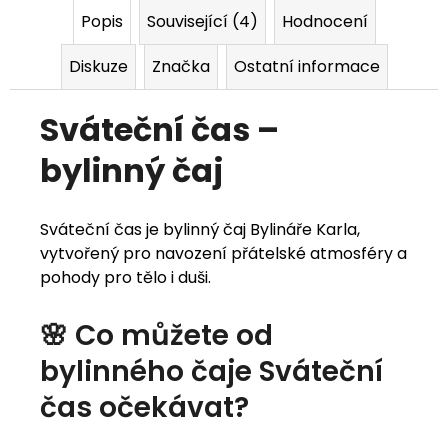
Popis
Související (4)
Hodnocení
j
e
Diskuze
Značka
Ostatní informace
m
Sváteční čas –
e
bylinný čaj
Sváteční čas je bylinný čaj Bylináře Karla,
vytvořený pro navození přátelské atmosféry a
pohody pro tělo i duši.
🌸 Co můžete od
bylinného čaje Sváteční
čas očekávat?