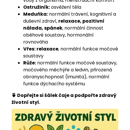
vody z organismu, menstruační komfort
Ostružiník:
osvěžení těla
Meduňka:
normální trávení, kognitivní a
duševní zdraví,
relaxace, pozitivní
nálada, spánek
, normální činnost
oběhové soustavy, hormonální
rovnováha
Vřes:
relaxace
, normální funkce močové
soustavy
Růže:
normální funkce močové soustavy,
močového měchýře a ledvin, přirozená
obranyschopnost (imunita), normální
funkce dýchacího systému
🍵 Dopřejte si šálek čaje a podpořte zdravý
životní styl.