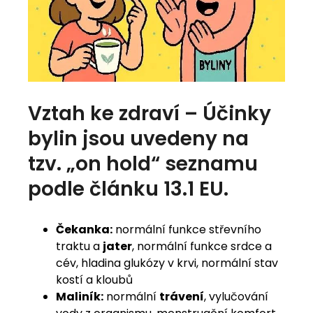
Vztah ke zdraví – Účinky
bylin jsou uvedeny na
tzv. „on hold“ seznamu
podle článku 13.1 EU.
Čekanka:
normální funkce střevního
traktu a
jater
, normální funkce srdce a
cév, hladina glukózy v krvi, normální stav
kostí a kloubů
Maliník:
normální
trávení
, vylučování