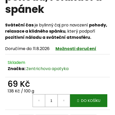
spánek
HLEDAT
Sváteční čas
je bylinný čaj pro navození
pohody,
relaxace a klidného spánku
, který podpoří
pozitivní náladu a sváteční atmosféru.
D
Doručíme do:
11.8.2026
Možnosti doručení
o
Skladem
p
Značka:
Zentrichova apatyka
o
69 Kč
r
Měrná cena:
138 Kč / 100 g
u
DO KOŠÍKU
č
u