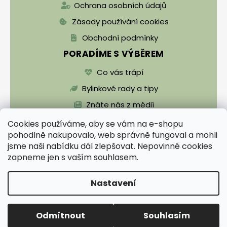
Ochrana osobních údajů
Zásady používání cookies
Obchodní podmínky
PORADÍME S VÝBĚREM
Co vás trápí
Bylinkové rady a tipy
Znáte nás z médií
Cookies používáme, aby se vám na e-shopu
pohodlně nakupovalo, web správně fungoval a mohli
jsme naši nabídku dál zlepšovat. Nepovinné cookies
zapneme jen s vaším souhlasem.
Vytvořil Shoptet
Nastavení
Copyright 2026
Zentrichova apatyka a Bylinář
Karel pro zdraví
. Všechna práva vyhrazena.
Upravit nastavení cookies
Odmítnout
Souhlasím