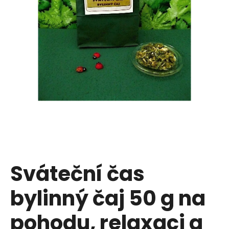
u
j
e
t
e
n
a
j
í
Sváteční čas
t
bylinný čaj 50 g na
?
pohodu, relaxaci a