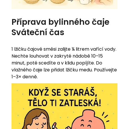
Příprava bylinného čaje
Sváteční čas
1 lžičku čajové směsi zalijte ¼ litrem vařící vody.
Nechte louhovat v zakryté nádobě 10–15
minut, poté scedíte a v klidu popíjíte. Do
vlažného čaje lze přidat lžičku medu. Používejte
1–3× denně.