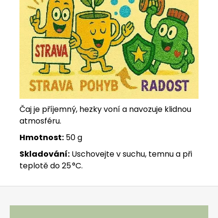
Čaj je příjemný, hezky voní a navozuje klidnou
atmosféru.
Hmotnost:
50 g
Skladování:
Uschovejte v suchu, temnu a při
teplotě do 25 °C.
Zápatí