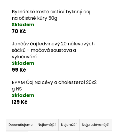
u
j
Bylinářské koště čistící bylinný čaj
na očistné kúry 50g
e
Skladem
70 Kč
t
Jančův čaj ledvinový 20 nálevových
e
sáčků - močová soustava a
vylučování
n
Skladem
99 Kč
a
EPAM Čaj Na cévy a cholesterol 20x2
j
g NS
í
Skladem
129 Kč
t
Řazení produktů
?
Doporučujeme
Nejlevnější
Nejdražší
Nejprodávanější