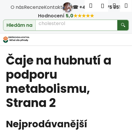
Košík
Přejít na obsah
Hledat
Nákup
M
Přihlášen
O nás
Recenze
Kontakt
☎ +420 604 475 351
·
Zpět
Zpět
Hodnocení
5,0
★★★★★
cholesterol
Hledám na
🔍
C
o
Čaje na hubnutí a
p
o
podporu
t
metabolismu
,
ř
Strana 2
e
b
Nejprodávanější