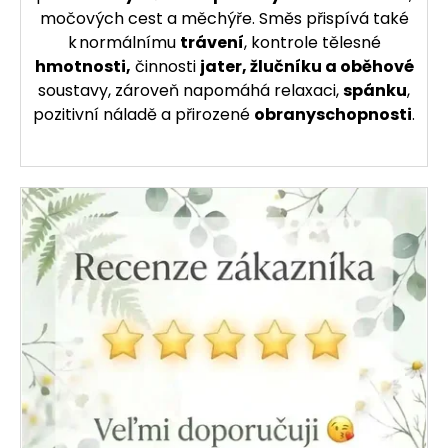
močových cest a měchýře. Směs přispívá také
k normálnímu
trávení
, kontrole tělesné
hmotnosti,
činnosti
jater, žlučníku a oběhové
soustavy, zároveň napomáhá relaxaci,
spánku
,
pozitivní náladě a přirozené
obranyschopnosti
.