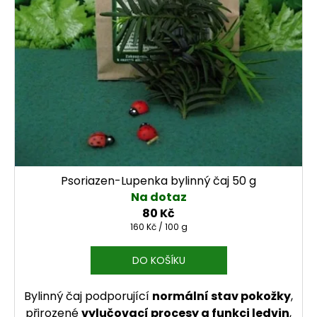
Psoriazen-Lupenka bylinný čaj 50 g
Na dotaz
80 Kč
Měrná cena:
160 Kč / 100 g
DO KOŠÍKU
Bylinný čaj podporující
normální stav pokožky
,
přirozené
vylučovací procesy a funkci ledvin
,