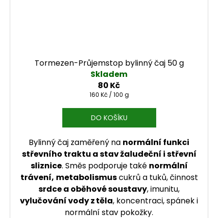
Tormezen-Průjemstop bylinný čaj 50 g
Skladem
80 Kč
Měrná cena:
160 Kč / 100 g
DO KOŠÍKU
Bylinný čaj zaměřený na
normální funkci
střevního traktu a stav žaludeční i střevní
sliznice
. Směs podporuje také
normální
trávení,
metabolismus
cukrů a tuků, činnost
srdce a oběhové soustavy
, imunitu,
vylučování vody z těla
, koncentraci, spánek i
normální stav pokožky.