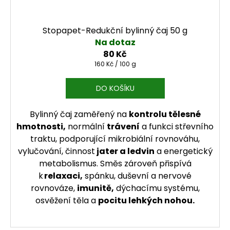
Stopapet-Redukční bylinný čaj 50 g
Na dotaz
80 Kč
Měrná cena:
160 Kč / 100 g
DO KOŠÍKU
Bylinný čaj zaměřený na
kontrolu tělesné
hmotnosti,
normální
trávení
a funkci střevního
traktu, podporující mikrobiální rovnováhu,
vylučování, činnost
jater a ledvin
a energetický
metabolismus. Směs zároveň přispívá
k
relaxaci,
spánku, duševní a nervové
rovnováze,
imunitě,
dýchacímu systému,
osvěžení těla a
pocitu lehkých nohou.