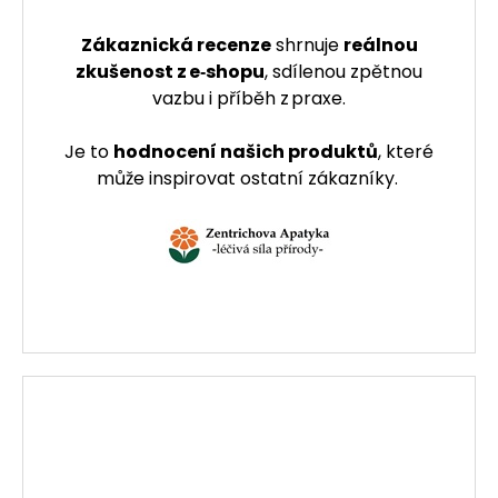
Zákaznická recenze
shrnuje
reálnou
zkušenost z e‑shopu
, sdílenou zpětnou
vazbu i příběh z praxe.
Je to
hodnocení našich produktů
, které
může inspirovat ostatní zákazníky.