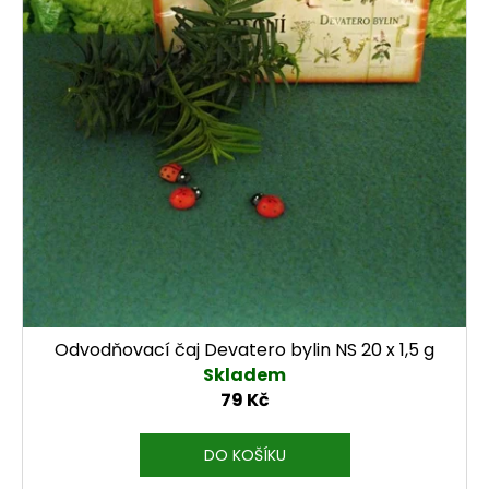
j
e
m
e
Odvodňovací čaj Devatero bylin NS 20 x 1,5 g
Skladem
79 Kč
DO KOŠÍKU