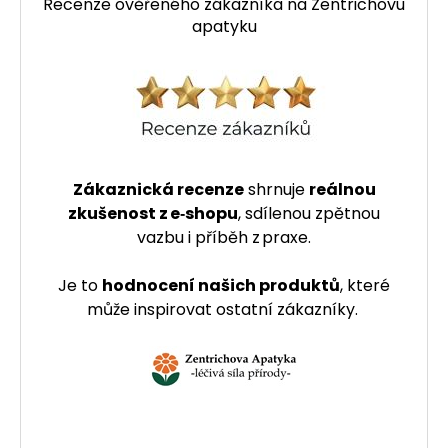
Recenze ověřeného zákazníka na Zentrichovu
apatyku
Zákaznická recenze
shrnuje
reálnou
zkušenost z e‑shopu
, sdílenou zpětnou
vazbu i příběh z praxe.
Je to
hodnocení našich produktů
, které
může inspirovat ostatní zákazníky.