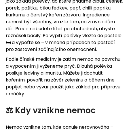
jako základ polévky, do které přidáme cibuli, česnek,
pórek, pažitku, bílou ředkev, pepř, chilli papriku,
kurkumu a čerstvý kořen zázvoru. Ingredience
nemusí být všechny, vrazte tam, co zrovna dům
dá… Přece nebudete lítat po obchodech, abyste
roznášeli bacily. Po vypití polévky vlezte do postele
🛏️ a vypoťte se – v mnoha případech to postačí
pro zastavení začínajícího onemocnění.
Podle čínské medicíny je zatím nemoc na povrchu
a vypocením ji vyženeme pryč. Dlouhá polévka
posiluje ledviny a imunitu. Můžete ji dochutit
kořením, povařit na závěr zeleninu a během dne
popíjet nebo vývar použít jako základ pro přípravu
omáčky.
⚖️ Kdy vznikne nemoc
Nemoc vznikne tam, kde panuje nerovnováha –