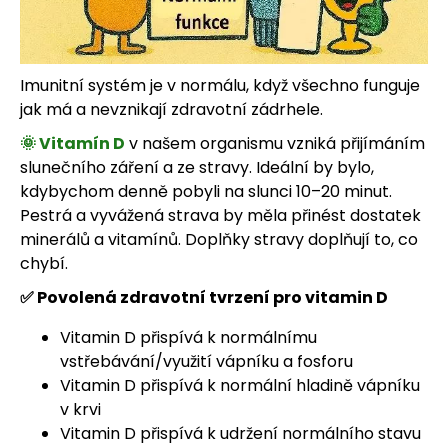
Imunitní systém je v normálu, když všechno funguje
jak má a nevznikají zdravotní zádrhele.
🌞 Vitamín D
v našem organismu vzniká přijímáním
slunečního záření a ze stravy. Ideální by bylo,
kdybychom denně pobyli na slunci 10–20 minut.
Pestrá a vyvážená strava by měla přinést dostatek
minerálů a vitamínů. Doplňky stravy doplňují to, co
chybí.
✅ Povolená zdravotní tvrzení pro vitamin D
Vitamin D přispívá k normálnímu
vstřebávání/využití vápníku a fosforu
Vitamin D přispívá k normální hladině vápníku
v krvi
Vitamin D přispívá k udržení normálního stavu