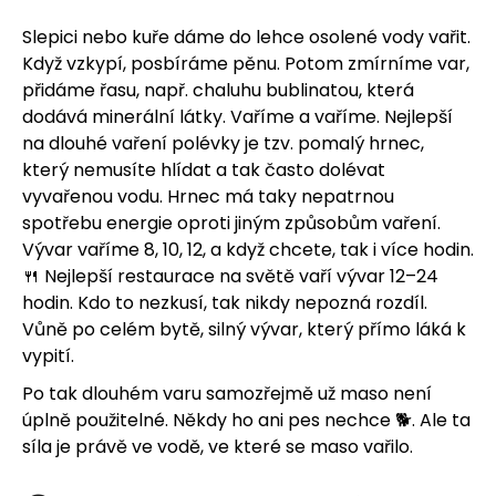
j
Slepici nebo kuře dáme do lehce osolené vody vařit.
Když vzkypí, posbíráme pěnu. Potom zmírníme var,
e
přidáme řasu, např. chaluhu bublinatou, která
m
dodává minerální látky. Vaříme a vaříme. Nejlepší
na dlouhé vaření polévky je tzv. pomalý hrnec,
e
který nemusíte hlídat a tak často dolévat
vyvařenou vodu. Hrnec má taky nepatrnou
spotřebu energie oproti jiným způsobům vaření.
Vývar vaříme 8, 10, 12, a když chcete, tak i více hodin.
🍴 Nejlepší restaurace na světě vaří vývar 12–24
hodin. Kdo to nezkusí, tak nikdy nepozná rozdíl.
Vůně po celém bytě, silný vývar, který přímo láká k
vypití.
Po tak dlouhém varu samozřejmě už maso není
úplně použitelné. Někdy ho ani pes nechce 🐕. Ale ta
síla je právě ve vodě, ve které se maso vařilo.