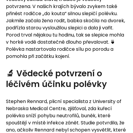
u
potvrzena. V našich krajích bývalo zvykem také
j
přinést rodičce „do kouta“ silnou slepičí polévku.
Jakmile začala žena rodit, babka skočila na dvorek,
e
podřízla starou vysloužilou slepici a dala ji vařit.
t
Porod trval nějakou tu hodinu, tak se slepice mohla
v horké vodě dostatečně dlouho převalovat. 🍵
e
Polévka nastartovala rodičce sílu po porodu a
pomohla při začátku kojení.
n
a
🔬 Vědecké potvrzení o
léčivém účinku polévky
j
í
Stephen Rennard, plicní specialista z University of
t
Nebraska Medical Centre, zjišťoval, zda kuřecí
polévka sníží pohybu neutrofilů, buněk, které
?
spouštějí v místě infekce zánět. Studie potvrdila, že
ano, ačkoliv Rennard nebyl schopen vysvětlit, které