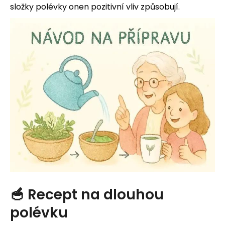
složky polévky onen pozitivní vliv způsobují.
HLEDAT
D
o
p
o
r
u
🥣 Recept na dlouhou
č
polévku
u