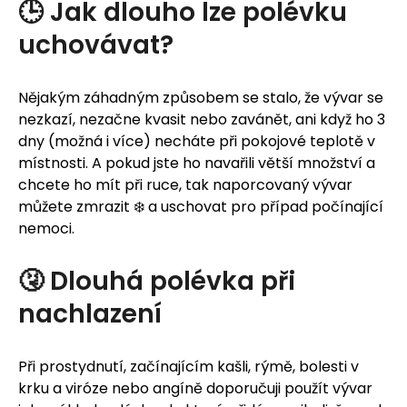
🕒 Jak dlouho lze polévku
uchovávat?
Nějakým záhadným způsobem se stalo, že vývar se
nezkazí, nezačne kvasit nebo zavánět, ani když ho 3
dny (možná i více) necháte při pokojové teplotě v
místnosti. A pokud jste ho navařili větší množství a
chcete ho mít při ruce, tak naporcovaný vývar
můžete zmrazit ❄️ a uschovat pro případ počínající
nemoci.
🤧 Dlouhá polévka při
nachlazení
Při prostydnutí, začínajícím kašli, rýmě, bolesti v
krku a viróze nebo angíně doporučuji použít vývar