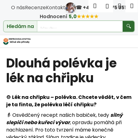
Košík
Přejít na obsah
Hledat
Nákup
M
Přihlášen
O nás
Recenze
Kontakt
☎ +420 604 475 351
·
Zpět
Zpět
Hodnocení
5,0
★★★★★
cholesterol
Hledám na
🔍
C
o
Dlouhá polévka je
p
o
lék na chřipku
t
🍲 Lék na chřipku – polévka. Chcete vědět, v čem
ř
je ta finta, že polévka léčí chřipku?
e
👵 Osvědčený recept našich babiček, tedy
silný
slepičí nebo kuřecí vývar
, opravdu pomáhá při
b
nachlazení. Pro toto tvrzení máme konečně
vědecký základ. Sláva, tradice je vědecky