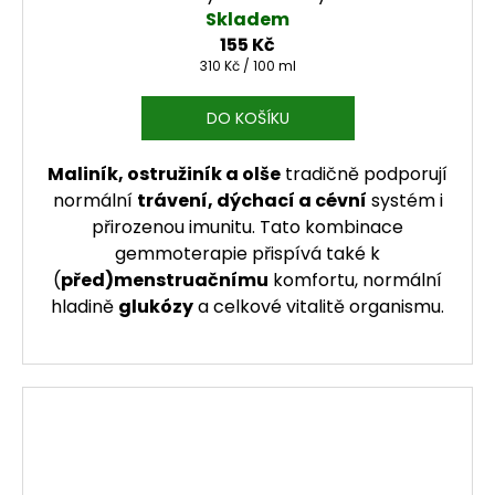
Skladem
155 Kč
Měrná cena:
310 Kč / 100 ml
DO KOŠÍKU
Maliník, ostružiník a olše
tradičně podporují
normální
trávení, dýchací a cévní
systém i
přirozenou imunitu. Tato kombinace
gemmoterapie přispívá také k
(
před)menstruačnímu
komfortu, normální
hladině
glukózy
a celkové vitalitě organismu.