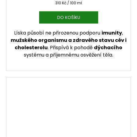
Měrná cena:
310 Kč / 100 ml
DO KOŠÍKU
Líska působí ne přirozenou podporu
imunity
,
mužského organismu a zdravého stavu cév i
cholesterolu
. Přispívá k pohodě
dýchacího
systému a příjemnému osvěžení těla.