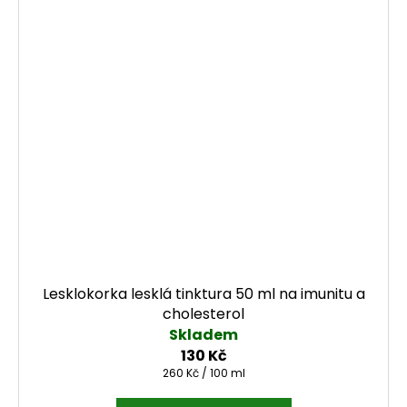
Lesklokorka lesklá tinktura 50 ml na imunitu a
cholesterol
Skladem
130 Kč
Měrná cena:
260 Kč / 100 ml