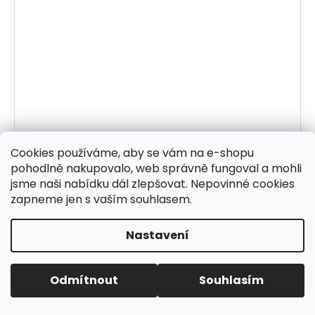
Cookies používáme, aby se vám na e-shopu
pohodlně nakupovalo, web správně fungoval a mohli
jsme naši nabídku dál zlepšovat. Nepovinné cookies
zapneme jen s vaším souhlasem.
Nastavení
Odmítnout
Souhlasím
Mukolyt tinktura z bylin 50 ml na dýchání,
vylučování a imunitu