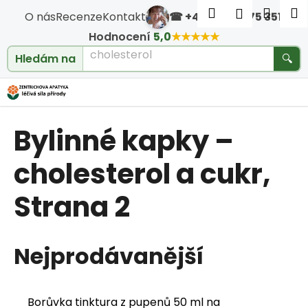
Košík
Přejít na obsah
Hledat
Nákup
M
Přihlášen
O nás
Recenze
Kontakt
☎ +420 604 475 351
·
Zpět
Zpět
Hodnocení
5,0
★★★★★
cholesterol
Hledám na
🔍
C
o
Bylinné kapky –
p
o
cholesterol a cukr
,
t
Strana 2
ř
e
Nejprodávanější
b
Borůvka tinktura z pupenů 50 ml na