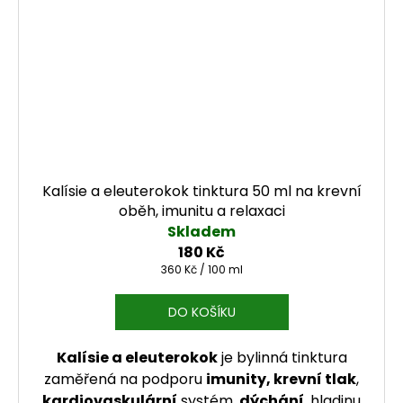
Kalísie a eleuterokok tinktura 50 ml na krevní
oběh, imunitu a relaxaci
Skladem
180 Kč
Měrná cena:
360 Kč / 100 ml
DO KOŠÍKU
Kalísie a eleuterokok
je bylinná tinktura
zaměřená na podporu
imunity, krevní tlak
,
kardiovaskulární
systém,
dýchání
, hladinu