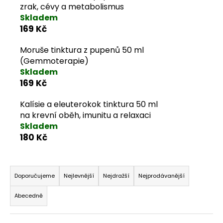
u
zrak, cévy a metabolismus
j
Skladem
169 Kč
e
Moruše tinktura z pupenů 50 ml
t
(Gemmoterapie)
Skladem
e
169 Kč
n
Kalísie a eleuterokok tinktura 50 ml
na krevní oběh, imunitu a relaxaci
a
Skladem
180 Kč
j
í
Řazení produktů
Doporučujeme
Nejlevnější
Nejdražší
Nejprodávanější
t
Abecedně
?