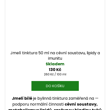
Jmelí tinktura 50 ml na cévní soustavu, lipidy a
imunitu
Skladem
130 Kč
Měrná cena:
260 Kč / 100 ml
DO KOŠÍKU
Jmelí bílé
je bylinná tinktura zaměřená na —
podporu normální činnosti
cévní soustavy,