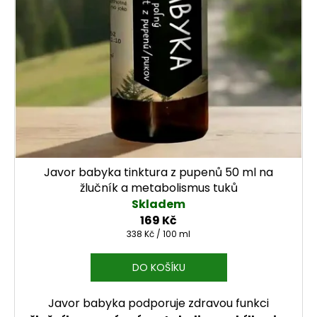
Javor babyka tinktura z pupenů 50 ml na
žlučník a metabolismus tuků
Skladem
169 Kč
Měrná cena:
338 Kč / 100 ml
DO KOŠÍKU
Javor babyka podporuje zdravou funkci