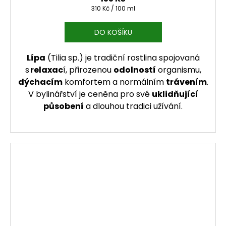
Měrná cena:
310 Kč / 100 ml
DO KOŠÍKU
Lípa
(Tilia sp.) je tradiční rostlina spojovaná
s
relaxac
í, přirozenou
odolností
organismu,
dýchacím
komfortem a normálním
trávením
.
V bylinářství je ceněna pro své
uklidňující
působení
a dlouhou tradici užívání.