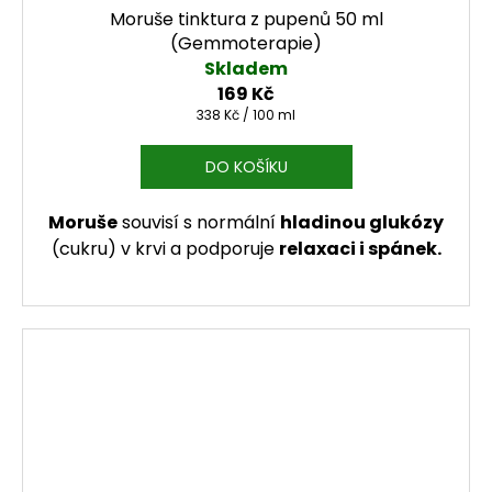
Moruše tinktura z pupenů 50 ml
(Gemmoterapie)
Skladem
169 Kč
Měrná cena:
338 Kč / 100 ml
DO KOŠÍKU
Moruše
souvisí s normální
hladinou glukózy
(cukru) v krvi a podporuje
relaxaci i spánek.