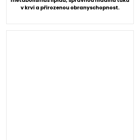
metabolismus lipidů, správnou hladinu tuků
v krvi a přirozenou obranyschopnost.