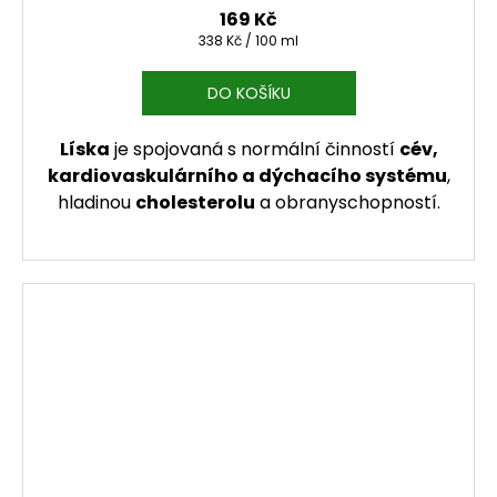
169 Kč
Měrná cena:
338 Kč / 100 ml
DO KOŠÍKU
Líska
je spojovaná s normální činností
cév,
kardiovaskulárního a dýchacího systému
,
hladinou
cholesterolu
a obranyschopností.