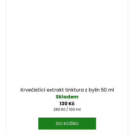
Krvečistící extrakt tinktura z bylin 50 ml
Skladem
130 Kč
Měrná cena:
260 Kč / 100 ml
DO KOŠÍKU