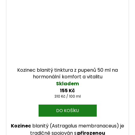
Kozinec blanitý tinktura z pupenů 50 ml na
hormonální komfort a vitalitu
Skladem
155 Kč
Měrná cena:
310 Kč / 100 ml
DO KOŠÍKU
Kozinec
blanitý (Astragalus membranaceus) je
tradičně spojován s
přirozenou