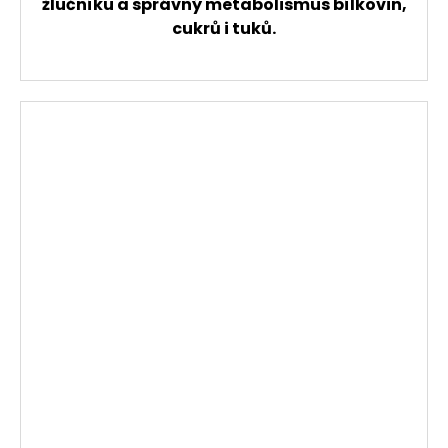
žlučníku a správný metabolismus bílkovin,
cukrů i tuků.