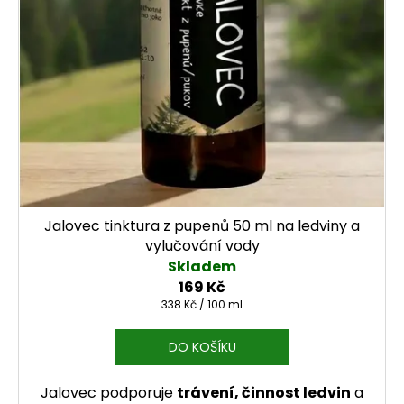
j
e
m
e
Jalovec tinktura z pupenů 50 ml na ledviny a
vylučování vody
Skladem
169 Kč
Měrná cena:
338 Kč / 100 ml
DO KOŠÍKU
Jalovec podporuje
trávení, činnost ledvin
a