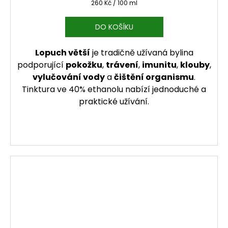
Měrná cena:
260 Kč / 100 ml
DO KOŠÍKU
Lopuch větší
je tradičně užívaná bylina
podporující
pokožku
,
trávení
,
imunitu
,
klouby
,
vylučování vody
a
čištění organismu
.
Tinktura ve 40% ethanolu nabízí jednoduché a
praktické užívání.