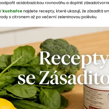
podpořit acidobazickou rovnováhu a doplnit zásadotvorné
V
kuchařce
najdete recepty, které ukazují, že zásaditá s
vody s citronem až po večerní zeleninovou polévku.