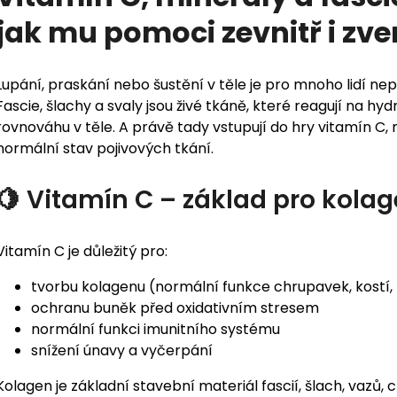
jak mu pomoci zevnitř i zv
Lupání, praskání nebo šustění v těle je pro mnoho lidí nepř
Fascie, šlachy a svaly jsou živé tkáně, které reagují na hy
rovnováhu v těle. A právě tady vstupují do hry vitamín C, m
normální stav pojivových tkání.
🍋 Vitamín C – základ pro kola
Vitamín C je důležitý pro:
tvorbu kolagenu (normální funkce chrupavek, kostí, 
ochranu buněk před oxidativním stresem
normální funkci imunitního systému
snížení únavy a vyčerpání
Kolagen je základní stavební materiál fascií, šlach, vazů, 