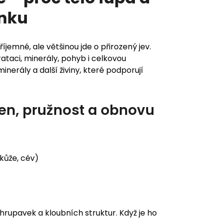
enku
íjemné, ale většinou jde o přirozený jev.
drataci, minerály, pohyb i celkovou
inerály a další živiny, které podporují
gen, pružnost a obnovu
kůže, cév)
chrupavek a kloubních struktur. Když je ho