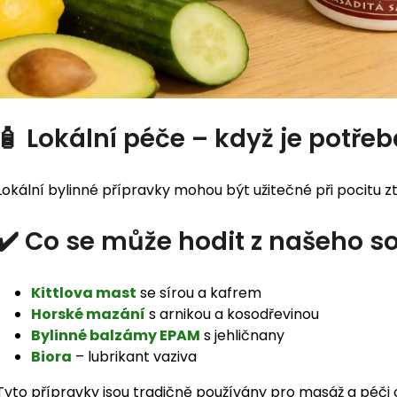
🧴 Lokální péče – když je potře
Lokální bylinné přípravky mohou být užitečné při pocitu zt
✔️ Co se může hodit z našeho s
Kittlova mast
se sírou a kafrem
Horské mazání
s arnikou a kosodřevinou
Bylinné balzámy EPAM
s jehličnany
Biora
– lubrikant vaziva
Tyto přípravky jsou tradičně používány pro masáž a péči o