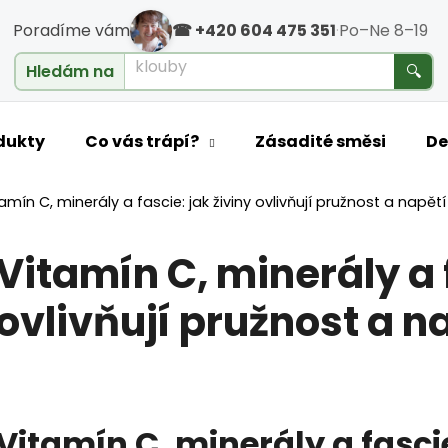
Poradíme vám
☎ +420 604 475 351
·
Po–Ne 8–19
cholesterol
Hledám na
🔍
o potřebujete najít?
dukty
Co vás trápí?
Zásadité směsi
De
amín C, minerály a fascie: jak živiny ovlivňují pružnost a napětí
HLEDAT
Vitamín C, minerály a f
ovlivňují pružnost a n
Doporučujeme
Vitamín C, minerály a fascie