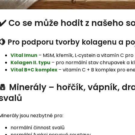
✔️ Co se může hodit z našeho s
🍋 Pro podporu tvorby kolagenu a po
Vital Imun
– MSM, křemík, L‑cystein a vitamín C pro
Kolagen II. typu
– pro normální stav chrupavek a kl
Vital B+C komplex
– vitamín C + B komplex pro ene
🧂 Minerály – hořčík, vápník, dra
svalů
Minerály jsou nezbytné pro:
normální činnost svalů
normální funkci nervové soustavy