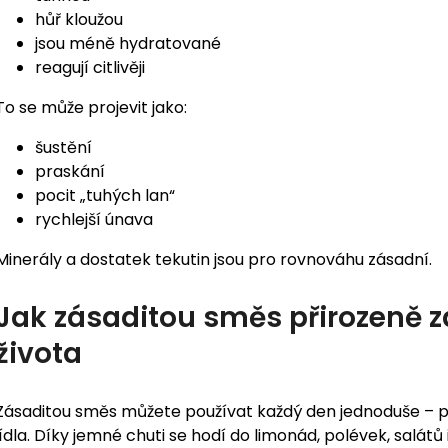
hůř kloužou
jsou méně hydratované
reagují citlivěji
To se může projevit jako:
šustění
praskání
pocit „tuhých lan“
rychlejší únava
Minerály a dostatek tekutin jsou pro rovnováhu zásadní.
Jak zásaditou směs přirozeně z
života
Zásaditou směs můžete používat každý den jednoduše – př
jídla. Díky jemné chuti se hodí do limonád, polévek, salátů