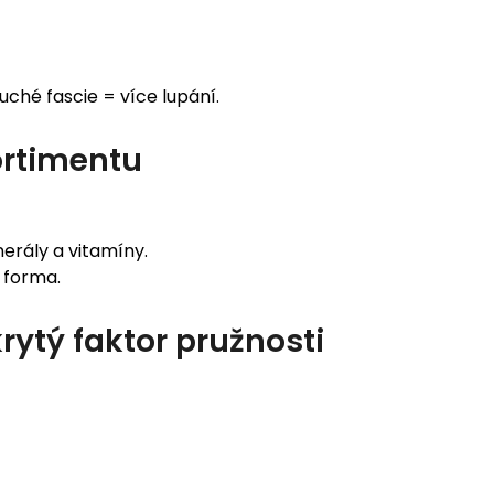
suché fascie = více lupání.
ortimentu
erály a vitamíny.
 forma.
rytý faktor pružnosti