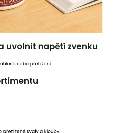
ba uvolnit napětí zvenku
uhlosti nebo přetížení.
ortimentu
 přetížené svaly a klouby.