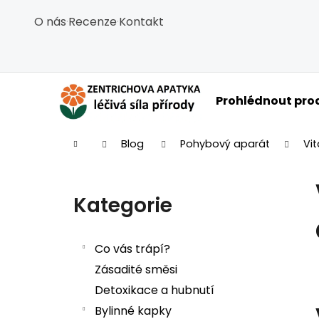
Košík
Přejít na obsah
O nás
·
Recenze
·
Kontakt
Zpět
Zpět
do
do
obchodu
obchodu
C
Prohlédnout pro
Domů
Blog
Pohybový aparát
Vit
Postranní panel
Kategorie
Přeskočit kategorie
Co vás trápí?
Zásadité směsi
Detoxikace a hubnutí
Bylinné kapky