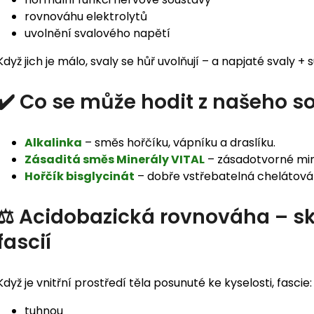
rovnováhu elektrolytů
uvolnění svalového napětí
Když jich je málo, svaly se hůř uvolňují – a napjaté svaly + 
✔️ Co se může hodit z našeho s
Alkalinka
– směs hořčíku, vápníku a draslíku.
Zásaditá směs Minerály VITAL
– zásadotvorné min
Hořčík bisglycinát
– dobře vstřebatelná chelátová
⚖️ Acidobazická rovnováha – sk
fascií
Když je vnitřní prostředí těla posunuté ke kyselosti, fascie:
tuhnou