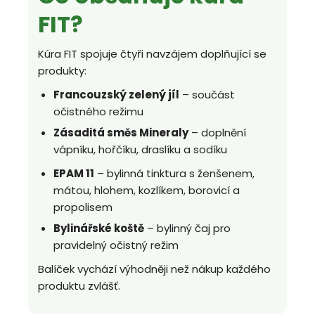
FIT?
Kúra FIT spojuje čtyři navzájem doplňující se
produkty:
Francouzský zelený jíl
– součást
očistného režimu
Zásaditá směs Mineraly
– doplnění
vápníku, hořčíku, draslíku a sodíku
EPAM 11
– bylinná tinktura s ženšenem,
mátou, hlohem, kozlíkem, borovicí a
propolisem
Bylinářské koště
– bylinný čaj pro
pravidelný očistný režim
Balíček vychází výhodněji než nákup každého
produktu zvlášť.