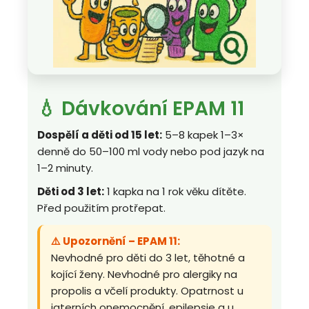
💧 Dávkování EPAM 11
Dospělí a děti od 15 let:
5–8 kapek 1–3×
denně do 50–100 ml vody nebo pod jazyk na
1–2 minuty.
Děti od 3 let:
1 kapka na 1 rok věku dítěte.
Před použitím protřepat.
⚠️ Upozornění – EPAM 11:
Nevhodné pro děti do 3 let, těhotné a
kojící ženy. Nevhodné pro alergiky na
propolis a včelí produkty. Opatrnost u
jaterních onemocnění, epilepsie a u