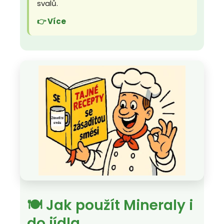
svalů.
👉 Více
🍽️ Jak použít Mineraly i
do jídla