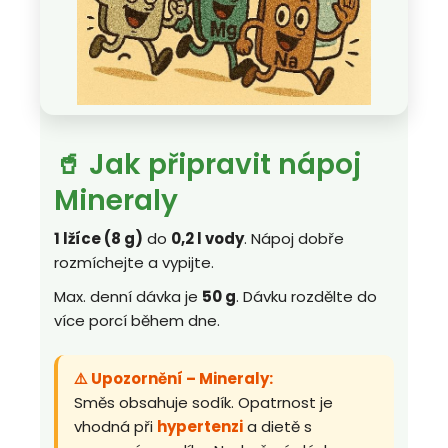
🥤 Jak připravit nápoj
Mineraly
1 lžíce (8 g)
do
0,2 l vody
. Nápoj dobře
rozmíchejte a vypijte.
Max. denní dávka je
50 g
. Dávku rozdělte do
více porcí během dne.
⚠️ Upozornění – Mineraly:
Směs obsahuje sodík. Opatrnost je
vhodná při
hypertenzi
a dietě s