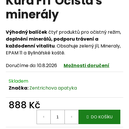
Kúra FIT Očista s
minerály
HLEDAT
Výhodný balíček
čtyř produktů pro očistný režim,
doplnění minerálů, podporu trávení a
každodenní vitalitu
. Obsahuje zelený jíl, Mineraly,
D
EPAM 11 a Bylinářské koště.
o
Doručíme do:
10.8.2026
Možnosti doručení
p
Skladem
o
Značka:
Zentrichova apatyka
r
888 Kč
u
Měrná cena:
č
DO KOŠÍKU
u