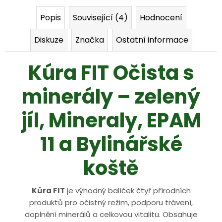
j
Popis
Související (4)
Hodnocení
e
Diskuze
Značka
Ostatní informace
m
Kúra FIT Očista s
e
minerály – zelený
jíl, Mineraly, EPAM
11 a Bylinářské
koště
Kúra FIT
je výhodný balíček čtyř přírodních
produktů pro očistný režim, podporu trávení,
doplnění minerálů a celkovou vitalitu. Obsahuje