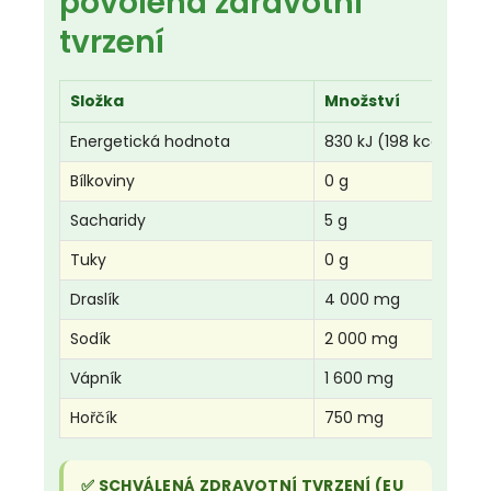
povolená zdravotní
tvrzení
Složka
Množství
Energetická hodnota
830 kJ (198 kcal)
Bílkoviny
0 g
Sacharidy
5 g
Tuky
0 g
Draslík
4 000 mg
Sodík
2 000 mg
Vápník
1 600 mg
Hořčík
750 mg
✅ SCHVÁLENÁ ZDRAVOTNÍ TVRZENÍ (EU