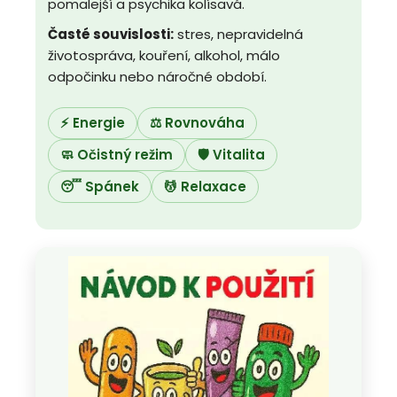
pomalejší a psychika kolísavá.
Časté souvislosti:
stres, nepravidelná
životospráva, kouření, alkohol, málo
odpočinku nebo náročné období.
⚡ Energie
⚖️ Rovnováha
🧼 Očistný režim
🛡️ Vitalita
😴 Spánek
💆 Relaxace