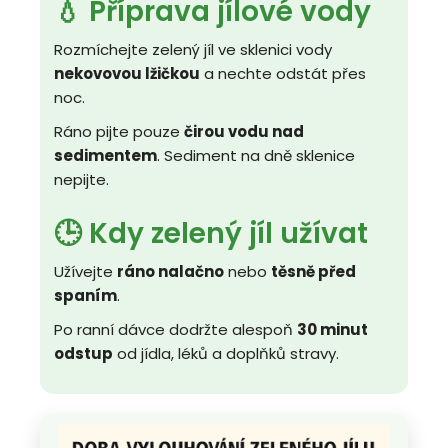
💧 Příprava jílové vody
Rozmíchejte zelený jíl ve sklenici vody
nekovovou lžičkou
a nechte odstát přes
noc.
Ráno pijte pouze
čirou vodu nad
sedimentem
. Sediment na dně sklenice
nepijte.
🕒 Kdy zelený jíl užívat
Užívejte
ráno nalačno
nebo
těsně před
spaním
.
Po ranní dávce dodržte alespoň
30 minut
odstup
od jídla, léků a doplňků stravy.