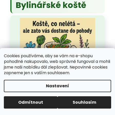
Bylinářské koště
Cookies používáme, aby se vám na e-shopu
pohodlně nakupovalo, web správně fungoval a mohli
jsme naši nabídku dál zlepšovat. Nepovinné cookies
zapneme jen s vaším souhlasem.
Bylinářské koště –
Nastavení
bylinný čaj pro
Odmítnout
Souhlasím
očistný režim