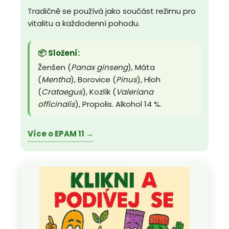
Tradičně se používá jako součást režimu pro
vitalitu a každodenní pohodu.
📦 Složení:
Ženšen (
Panax ginseng
), Máta
(
Mentha
), Borovice (
Pinus
), Hloh
(
Crataegus
), Kozlík (
Valeriana
officinalis
), Propolis. Alkohol 14 %.
Více o EPAM 11 →