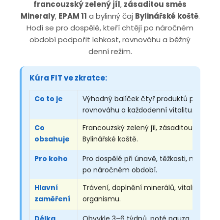
francouzský zelený jíl
,
zásaditou směs
Mineraly
,
EPAM 11
a bylinný čaj
Bylinářské koště
.
Hodí se pro dospělé, kteří chtějí po náročném
období podpořit lehkost, rovnováhu a běžný
denní režim.
Kúra FIT ve zkratce:
Co to je
Výhodný balíček čtyř produktů pro očist
rovnováhu a každodenní vitalitu.
Co
Francouzský zelený jíl, zásaditou směs Mi
obsahuje
Bylinářské koště.
Pro koho
Pro dospělé při únavě, těžkosti, nepravi
po náročném období.
Hlavní
Trávení, doplnění minerálů, vitalita, rel
zaměření
organismu.
Délka
Obvykle 3–6 týdnů, poté pauza.