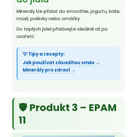
Mineraly lze přidat do smoothie, jogurtu, kaše,
müsli, polévky nebo omáčky.
Do teplých jídel přidávejte ideálně až po
uvaření.
💡 Tipy a recepty:
Jak používat zásaditou směs →
Minerály pro zdraví →
🛡️ Produkt 3 – EPAM
11