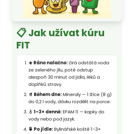
📋 Jak užívat kúru
FIT
☀️ Ráno nalačno:
čirá odstátá voda
ze zeleného jílu, poté odstup
alespoň 30 minut od jídla, léků a
doplňků stravy.
🥤 Během dne:
Mineraly — 1 lžíce (8 g)
do 0,2 l vody, dávku rozdělit na porce.
💧 1–3× denně:
EPAM 11 — kapky do
vody nebo pod jazyk.
🍵 Po jídle:
Bylinářské koště 1–3×