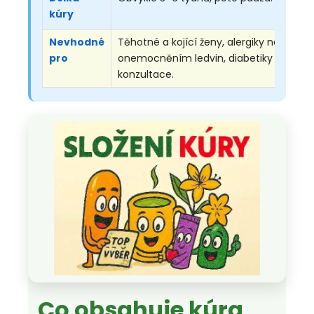
kúry
Nevhodné
Těhotné a kojící ženy, alergiky na včelí 
pro
onemocněním ledvin, diabetiky a osoby u
konzultace.
Co obsahuje kúra