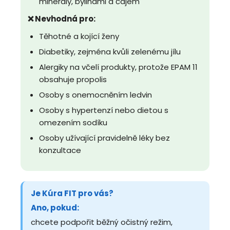
minerály, bylinami a čajem
❌ Nevhodná pro:
Těhotné a kojící ženy
Diabetiky, zejména kvůli zelenému jílu
Alergiky na včelí produkty, protože EPAM 11
obsahuje propolis
Osoby s onemocněním ledvin
Osoby s hypertenzí nebo dietou s
omezením sodíku
Osoby užívající pravidelně léky bez
konzultace
Je Kúra FIT pro vás?
Ano, pokud:
chcete podpořit běžný očistný režim,