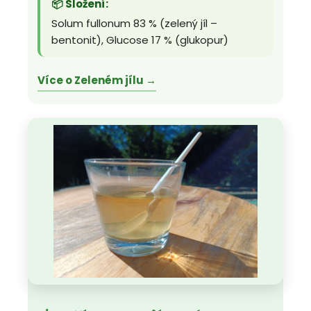
📦 Složení:
Solum fullonum 83 % (zelený jíl –
bentonit), Glucose 17 % (glukopur)
Více o Zeleném jílu →